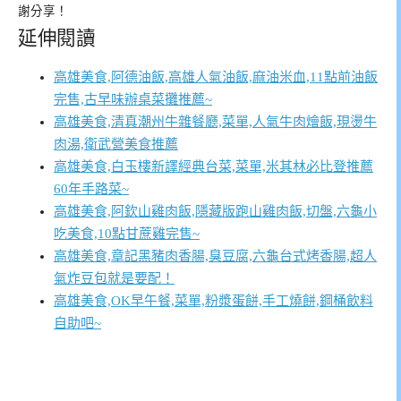
謝分享！
延伸閱讀
高雄美食,阿德油飯,高雄人氣油飯,麻油米血,11點前油飯
完售,古早味辦桌菜攤推薦~
高雄美食,清真潮州牛雜餐廳,菜單,人氣牛肉燴飯,現燙牛
肉湯,衛武營美食推薦
高雄美食,白玉樓新譯經典台菜,菜單,米其林必比登推薦
60年手路菜~
高雄美食,阿欽山雞肉飯,隱藏版跑山雞肉飯,切盤,六龜小
吃美食,10點甘蔗雞完售~
高雄美食,章記黑豬肉香腸,臭豆腐,六龜台式烤香腸,超人
氣炸豆包就是要配！
高雄美食,OK早午餐,菜單,粉漿蛋餅,手工燒餅,鋼桶飲料
自助吧~