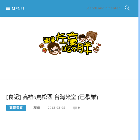
Skip
MENU
to
content
跟著左豪吃不胖
推薦美食、景點旅遊、親子旅遊、3C開箱
[食記] 高雄o鳥松區 台灣米堂 (已歇業)
高雄美食
左豪
2013-02-05
0