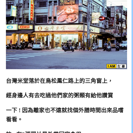
台灣米堂落於在鳥松鳳仁路上的三角窗上，
經身邊人有去吃過他們家的粥類有給他讚賞
一下 ! 因為離家也不遠就找個外膳時間出來
品嚐
看看。