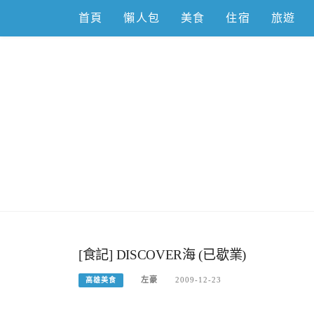
Skip
首頁
懶人包
美食
住宿
旅遊
to
content
跟著左豪吃
推薦美食、景點旅遊、親子旅遊、3C開箱
[食記] DISCOVER海 (已歇業)
左豪
2009-12-23
高雄美食