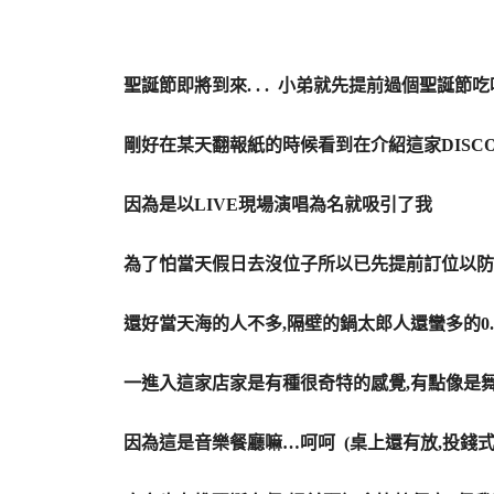
|
|
聖誕節即將到來. . . 小弟就先提前過個聖誕節
|
剛好在某天翻報紙的時候看到在介紹這家DISCOV
|
因為是以LIVE現場演唱為名就吸引了我
|
為了怕當天假日去沒位子所以已先提前訂位以防
|
還好當天海的人不多,隔壁的鍋太郎人還蠻多的0.
|
一進入這家店家是有種很奇特的感覺,有點像是
|
因為這是音樂餐廳嘛…呵呵 (桌上還有放,投錢式
|