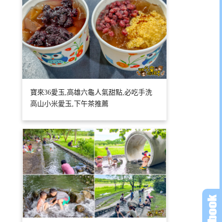
寶來36愛玉,高雄六龜人氣甜點,必吃手洗
高山小米愛玉,下午茶推薦