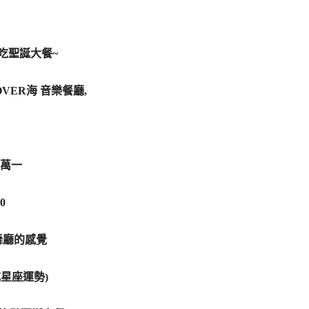
吃吃聖誕大餐~
ER海 音樂餐廳,
萬一
0
舞廳的感覺
星座運勢)