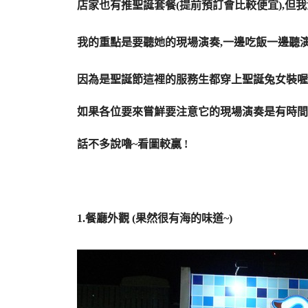
店家也有推聖誕套餐(提前預訂會比較便宜),但
|
我的重點是要聽她的現場演奏,一邊吃飯一邊聽演
|
因為是聖誕節這裡的服務生都穿上聖誕兔女裝喔 !
如果各位要來嘗鮮要注意它的現場演奏是有時間的喔
話不多說嚕~看圖較贏 !
|
|
|
1.餐廳外觀 (果然很有海的味道~)
|