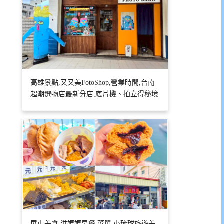
高雄景點,又又美FotoShop,營業時間,台南
超潮選物店最新分店,底片機、拍立得秘境
屏東美食,洪媽媽早餐,菜單,小琉球旅遊美