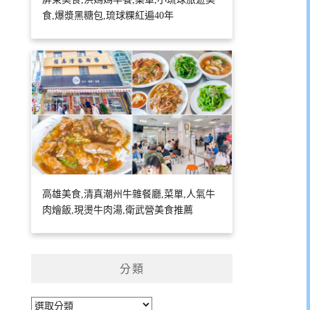
食,爆漿黑糖包,琉球粿紅遍40年
高雄美食,清真潮州牛雜餐廳,菜單,人氣牛
肉燴飯,現燙牛肉湯,衛武營美食推薦
分類
分