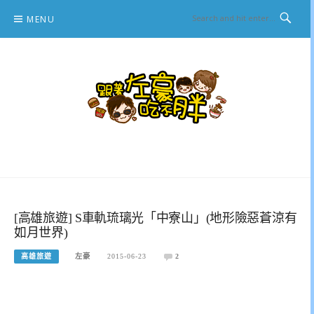
Skip
MENU
to
content
跟著左豪吃不胖
推薦美食、景點旅遊、親子旅遊、3C開箱
[高雄旅遊] S車軌琉璃光「中寮山」(地形險惡蒼涼有
如月世界)
高雄旅遊
左豪
2015-06-23
2