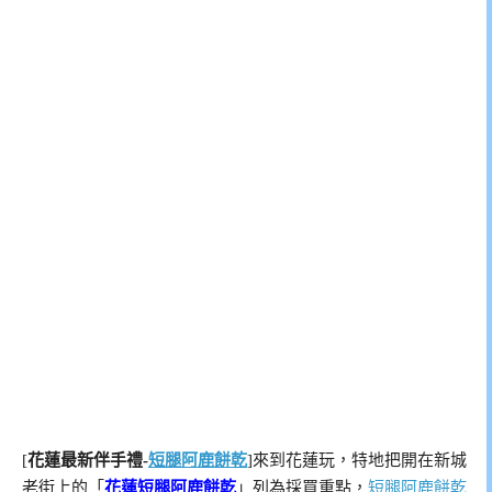
[
花蓮最新伴手禮-
短腿阿鹿餅乾
]來到花蓮玩，特地把開在新城
老街上的「
花蓮短腿阿鹿餅乾
」列為採買重點，
短腿阿鹿餅乾