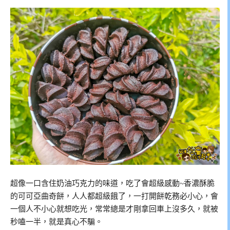
超像一口含住奶油巧克力的味道，吃了會超級感動~香濃酥脆
的可可亞曲奇餅，人人都超級餓了，一打開餅乾務必小心，會
一個人不小心就想吃光，常常總是才剛拿回車上沒多久，就被
秒嗑一半，就是真心不騙。