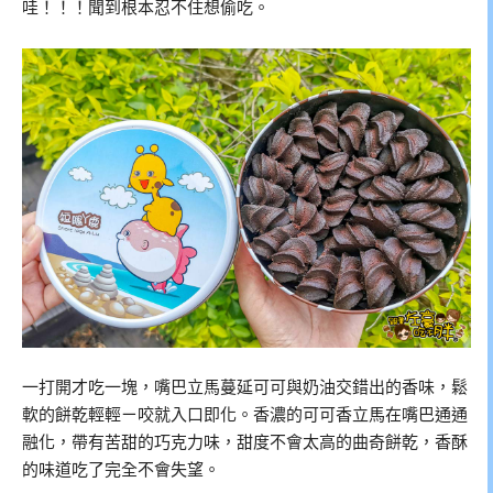
哇！！！聞到根本忍不住想偷吃。
一打開才吃一塊，嘴巴立馬蔓延可可與奶油交錯出的香味，鬆
軟的餅乾輕輕ㄧ咬就入口即化。香濃的可可香立馬在嘴巴通通
融化，帶有苦甜的巧克力味，甜度不會太高的曲奇餅乾，香酥
的味道吃了完全不會失望。