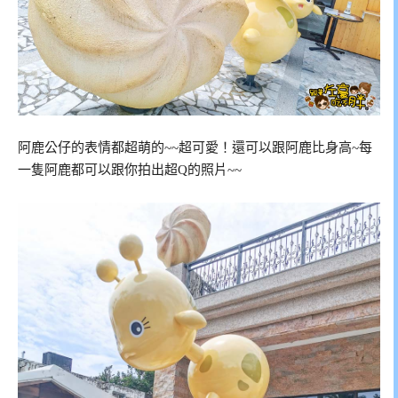
阿鹿公仔的表情都超萌的~~超可愛！還可以跟阿鹿比身高~每
一隻阿鹿都可以跟你拍出超Q的照片~~