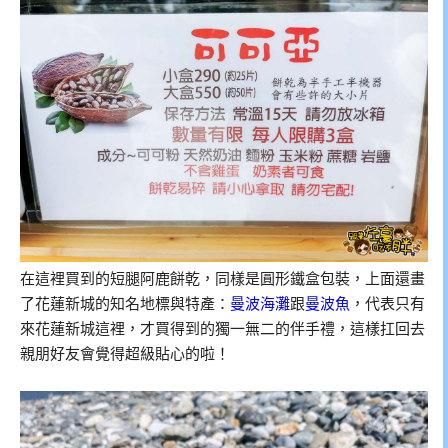
在這裡買到的短腿阿鹿餅乾，同樣是圓形鐵盒包裝，上面還畫
了花蓮新城的知名地標與特產：
曼波海灘
跟
曼波魚
，代表只有
來花蓮新城這裡，才買得到的獨一無二的伴手禮，這樣扛回去
親朋好友會覺得超級貼心的啦！