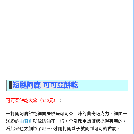
短腿阿鹿-可可亞餅乾
可可亞餅乾大盒（550元）
：
一打開阿鹿餅乾裡面居然是可可亞口味的曲奇巧克力，裡面一
顆顆的
曲奇餅
就像奶油花一樣，全部都用螺旋狀擺得美美的，
看起來也太細緻了吧~~~才剛打開蓋子就聞到可可的香氣，