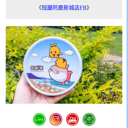
《
短腿阿鹿新城店FB
》