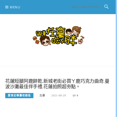
Skip
MENU
to
content
跟著左豪吃不胖
推薦美食、景點旅遊、親子旅遊、3C開箱
花蓮短腿阿鹿餅乾.新城老街必買ㄚ鹿巧克力曲奇.曼
波沙灘最佳伴手禮.花蓮拍照超夯點。
愛食記專屬收錄區
左豪
2021-08-29
0