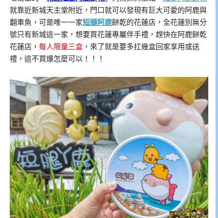
就靠近新城天主堂附近，門口就可以發現有巨大可愛的阿鹿與
翻車魚，可是唯一一家
短腿阿鹿
餅乾的花蓮店，全花蓮別無分
號只有新城這一家，想要買花蓮專屬伴手禮，趕快在阿鹿餅乾
花蓮店，
每人限量三盒
，來了就是要多扛幾盒回家享用或送
禮，這不買爆怎麼可以！！！