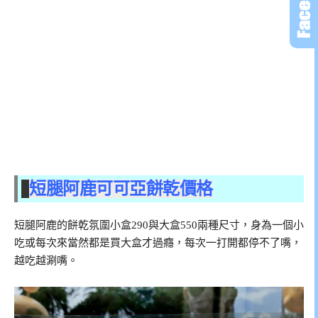
短腿阿鹿可可亞餅乾價格
短腿阿鹿的餅乾氛圍小盒290與大盒550兩種尺寸，身為一個小
吃或每次來當然都是買大盒才過癮，每次一打開都停不了嘴，
越吃越涮嘴。