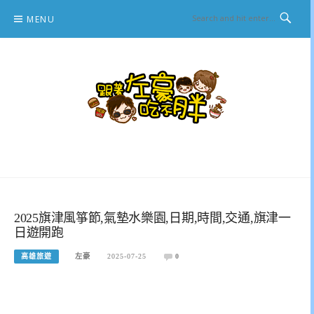
Skip
MENU
to
content
跟著左豪吃不胖
推薦美食、景點旅遊、親子旅遊、3C開箱
2025旗津風箏節,氣墊水樂園,日期,時間,交通,旗津一
日遊開跑
高雄旅遊
左豪
2025-07-25
0