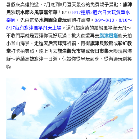
暑假來高雄旅遊，7月底到8月夏天最夯的免費親子景點：
旗津
黑沙玩水節＆風箏嘉年華
！8/10
-8/17連續2週六日大玩氣墊水
樂園
，先由氣墊
水樂園免費玩
到飽打頭陣。
8/9～8/10、8/10～
8/17就有旗津風箏飛天上場
。還有超療癒的繽紛風箏滿天飛～
不收門票就是要讓你玩好玩滿！教大家還再去
旗津燈塔
俯美拍
小釜山海景、走進
天后宮
拜拜祈福、再衝
旗津貝殼館
或
彩虹教
堂
打卡拍美照，晚上再去
旗津觀光市場
或
假日市集
大啖現撈海
鮮～這趟高雄旗津一日遊，保證你從早玩到晚、從海邊玩到笑
嗨