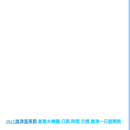
2025旗津風箏節
,氣墊水樂園,日期,時間,交通,旗津一日遊開跑