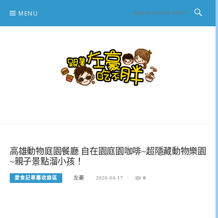
Skip
MENU
to
content
跟著左豪吃不胖
推薦美食、景點旅遊、親子旅遊、3C開箱
高雄動物庭園餐廳 自在園庭園咖啡~超隱藏動物樂園
~親子景點溜小孩！
愛食記專屬收錄區
左豪
2020-04-17
0