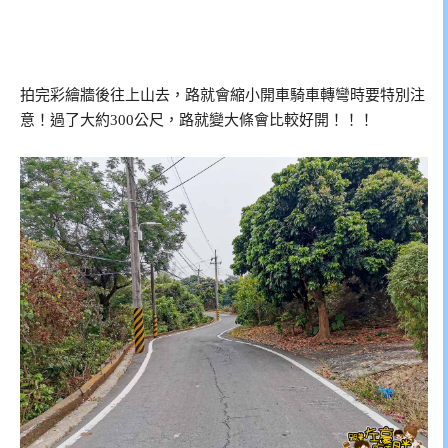
拍完彩繪牆後往上山去，路就會縮小開車騎車轉彎時要特別注
意！過了大約300公尺，路就變大條會比較好開！！！