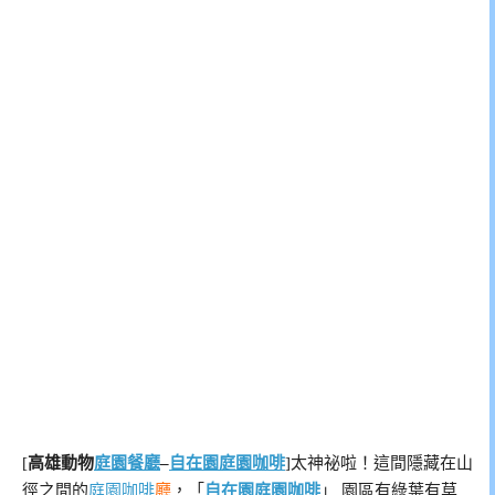
[
高雄動物
庭園餐廳
–
自在園庭園咖啡
]太神祕啦！這間隱藏在山
徑之間的
庭園咖啡
廳
，「
自在園庭園咖啡
」 園區有綠葉有草