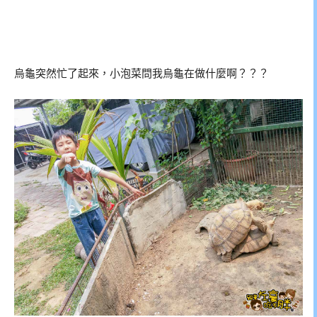
烏龜突然忙了起來，小泡菜問我烏龜在做什麼啊？？？