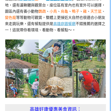
地，還有盪鞦韆與觀景台，座位區有室內也有室外可以選擇，
園區內還有養小動物
鸚鵡
、
小鳥
、
烏龜
、
鴨子
、
雞
、
天竺鼠
、
變色龍
等等動物可觀賞，整體上更接近大自然也很適合小朋友
來走跳玩樂，還有餐點提供是
高雄庭園餐廳
不錯推薦的選擇之
一！這就帶你看環境、看動物、看餐點～。
高雄好康優惠美食資訊：