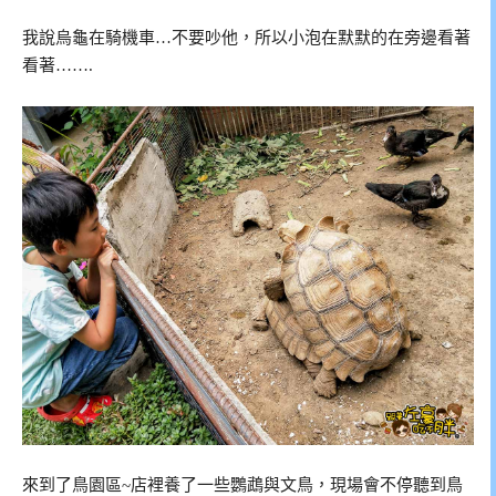
我說烏龜在騎機車…不要吵他，所以小泡在默默的在旁邊看著
看著…….
來到了鳥園區~店裡養了一些鸚鵡與文鳥，現場會不停聽到鳥