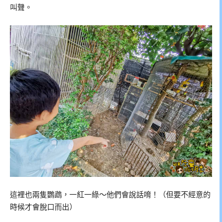
叫聲。
這裡也兩隻鸚鵡，一紅一綠～他們會說話唷！（但要不經意的
時候才會脫口而出）