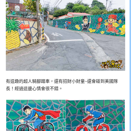
有逗趣的超人騎腳踏車，還有招財小財童~還會碰到美國隊
長！經過這邊心情會很不錯。