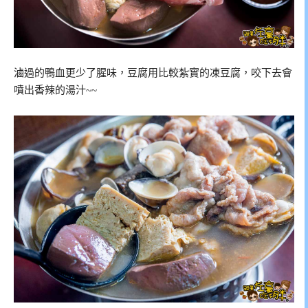
滷過的鴨血更少了腥味，豆腐用比較紮實的凍豆腐，咬下去會
噴出香辣的湯汁~~