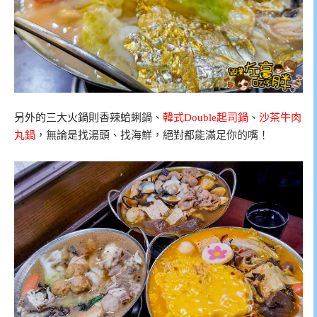
另外的三大火鍋則
香辣蛤蜊鍋
、
韓式Double起司鍋
、
沙茶牛肉
丸鍋
，無論是找湯頭、找海鮮，絕對都能滿足你的嘴！