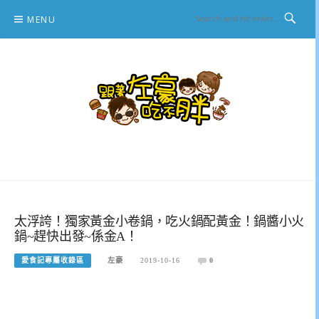
Skip
MENU
to
content
跟著左豪吃不胖
推薦美食、景點旅遊、親子旅遊、3C開箱
太浮誇！獨家黃金小卷鍋，吃火鍋配黃金！鍋醬小火
鍋~趕快出發~係金A！
愛食記專屬收錄區
左豪
2019-10-16
0