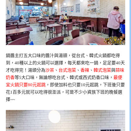
鍋醬主打五大口味的醬汁與湯頭，從台式、韓式火鍋都吃得
到，40種以上的火鍋可以選擇，每天都來吃一鍋，足足要40天
才吃得完！湯頭分為
沙茶
、
台式泡菜
、
香辣
、
韓式泡菜
與
蒜味
奶香
等5大口味，無論想吃台式、韓式或西式奶香口味，
最便
宜火鍋只要80元起跳
，即使加料也只要10元起跳，下班後只要
花1百多元就可以吃得很澎派，可是不少小資族下班的晚餐選
擇~~