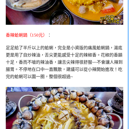
香辣蛤蜊鍋（150元）
：
足足給了半斤以上的蛤蜊，完全是小資版的痛風蛤蜊鍋，湯底
更是用了自炒辣油，舌尖更能感受十足的辣椒香。花椒的香韻
十足，香而不嗆的辣油香，讓舌尖辣得很舒服~~不會讓人辣到
腸胃。不停地在口中一直飄散，建議可以從小辣開始進攻！吃
完的蛤蜊可以圍一圈，整個很超過~