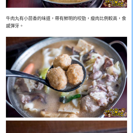
牛肉丸有小茴香的味道，帶有鮮明的咬勁，瘦肉比例較高，食
感彈牙。