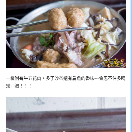
一樣附有牛五花肉，多了沙茶還有扁魚的香味~~會忍不住多喝
幾口湯！！！