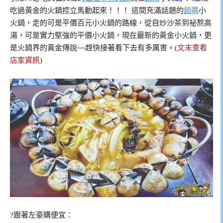
吃過黃金的火鍋控立馬動起來！！！ 這間充滿話題的
鍋醬
小
火鍋，走的可是平價百元小火鍋的路線，從自炒沙茶到祕熬高
湯，可是實力堅強的平價小火鍋，現在最新的黃金小火鍋，更
是火鍋界的黃金傳說~~趕快接著看下去有多厲害。(
文末查看
店家資訊
)
?跟著左豪購便宜：