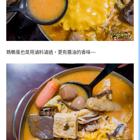
鴳鵪蛋也是用滷料滷過，更有醬油的香味~~