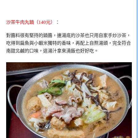
沙茶牛肉丸鍋（140元）
：
對醬料很有堅持的鍋醬，連湯底的沙茶也只用自家手炒沙茶，
吃得到扁魚與小蝦米獨特的香味，再配上自熬湯頭，完全符合
南甜北鹹的口味，這湯汁拿來澆飯也好好吃。