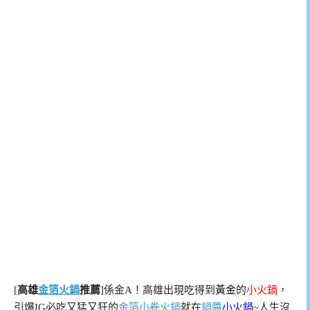
[
高雄
金箔火鍋
推薦
]係金A！高雄出現吃得到
黃金
的
小火鍋
，
引爆IG必吃又猛又狂的
金箔小卷火鍋
就在
鍋醬
小火鍋
~人生沒