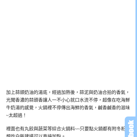
加上蒜頭奶油的湯底，經過加熱後，蒜泥與奶油合拍的香氣，
光聞香濃的蒜頭香讓人一不小心就口水流不停，超像在吃海鮮
牛奶湯的感覺，火鍋裡不停傳出海鮮的香氣，鹹香鹹香的滋味
~太超過！
裡面也有丸餃與蔬菜等綜合火鍋料~~只要點火鍋都有附冬粉，
想吃白飯建議可以直接加點。