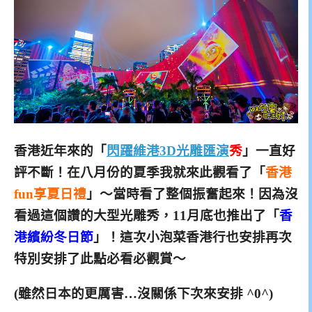
香港近年來的「
閃躍維港3D光雕匯演
秀
」一直好
評不斷！
在八月份的夏季我就來此觀看了「
香港
fun享夏日禮
」～
當時看了整個振奮起來！因為沒
看過這個讚的大型光雕秀，
11月底也推出了
「
香
港繽紛冬日節
」！這次小泡菜香港行
也安排再次
特別安排了
此點必看必觀賞～
(雖然日本的更厲害…沒關係下次來安排 ^0^)