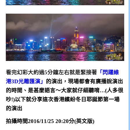
看完幻彩
大約過5分鐘左右就是緊接著
「閃躍維
港3D光雕匯演」
的演出，現場
都會有廣播說演出
的時間、是甚麼語言～
大家就仔細聽唷…(人多很
吵!)
以下就分享這次香港繽紛冬日耶誕節第一場
的演出
拍攝時間2016/11/25 20:20分(英文版)