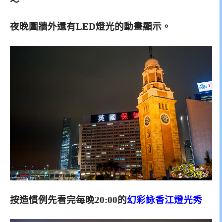
～
夜晚圍牆外還有LED燈光的動畫顯示。
按造慣例先看完
每晚20:00的
幻彩詠香江燈光秀