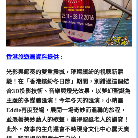
香港旅遊局資料提供
:
光影與節奏的雙重震撼，璀璨繽紛的視聽新體
驗！
在「香港繽紛冬日節」期間，別錯過這個結
合3D
投影技術、音樂與燈光效果，以夢幻聖誕為
主題的
多媒體匯演！
今年冬天的匯演，小精靈
Eddie再度登場
，展開一場奇妙而溫馨的旅程，
並憑著美妙動人的歌聲
，赢得聖誕老人的讚賞！
此外，故事的主角還會不時現
身
文化中心露天廣