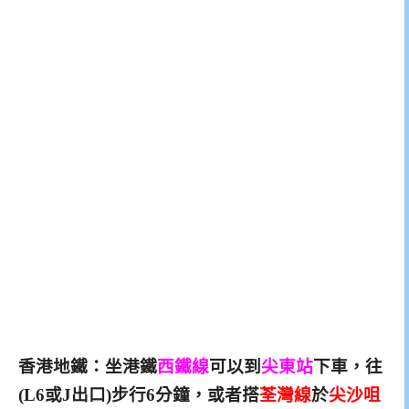
香港地鐵：
坐港鐵
西鐵線
可以到
尖東站
下
車，
往
(
L6或J出口)步行6分鐘，或者搭
荃灣線
於
尖沙咀