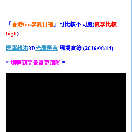
「
香港fun享夏日禮
」可比較不同處(
夏季比較
high
)
閃躍維港
3D
光雕匯演
現場實錄 (2016/08/14)
*
調整到高畫質更清晰
*