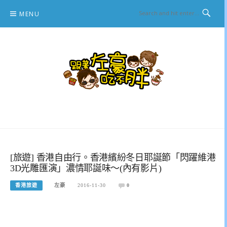
Skip
MENU
to
content
跟著左豪吃不胖
推薦美食、景點旅遊、親子旅遊、3C開箱
[旅遊] 香港自由行。香港繽紛冬日耶誕節「閃躍維港
3D光雕匯演」濃情耶誕味～(內有影片)
香港旅遊
左豪
2016-11-30
0