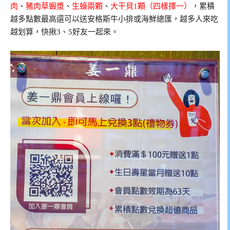
肉
、
豬肉草蝦漿
、
生蠔兩顆
、
大干貝1顆（四樣擇一）
，累積
越多點數最高還可以送安格斯牛小排或海鮮總匯，越多人來吃
越划算，快揪3、5好友一起來。