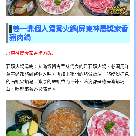
姜一鼎個人鴛鴦火鍋|屏東神農獎家香
豬肉鍋
屏東神農獎家香豬肉鍋
:
石頭火鍋湯底：充滿懷舊古早味代表的是石頭火鍋，必須用洋
蔥蒜頭都熬到整個入味，再加上獨門的豬骨頭湯，熬成淡棕色
的石頭火鍋湯，濃厚的蒜頭香而不辣。滴滴都是總是濃郁精
華，喝起來鹹香又滿足。