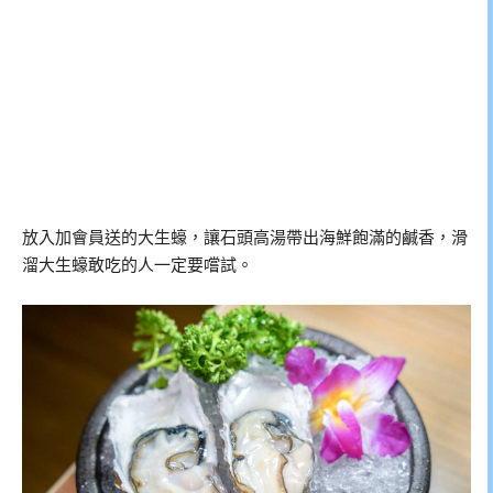
放入加會員送的大生蠔，讓石頭高湯帶出海鮮飽滿的鹹香，滑
溜大生蠔敢吃的人一定要嚐試。