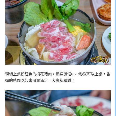
現切上桌粉紅色的梅花豬肉，迅速燙個6、7秒就可以上桌，香
彈的豬肉吃起來滑潤滿足，大家都稱讚！