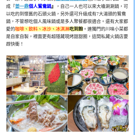
成
『
姜一鼎
個人鴛鴦鍋
』
，自己一人也可以來大嗑涮涮鍋，可
以吃的到懷舊的石頭火鍋，另外還可升級成有7大湯頭的鴛鴦
鍋，不管想吃個人風味鍋或是多人聚餐都很適合。還有大家都
愛的
咖啡
、
飲料
、
冰沙
、
冰淇淋
吃到飽
。連獨門的川味小菜都
是自家自製，裡面更有超隱藏現烤甜甜圈，這間私藏火鍋店要
趕快衝！