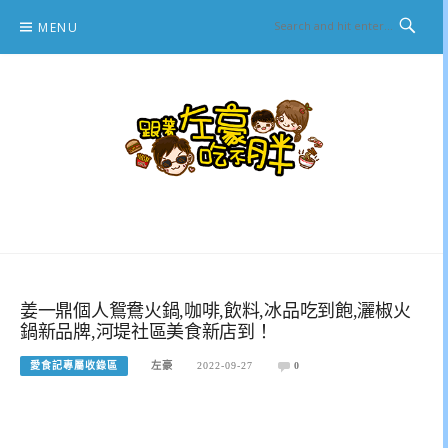
Skip
MENU
to
content
跟著左豪吃不胖
推薦美食、景點旅遊、親子旅遊、3C開箱
姜一鼎個人鴛鴦火鍋,咖啡,飲料,冰品吃到飽,灑椒火
鍋新品牌,河堤社區美食新店到！
愛食記專屬收錄區
左豪
2022-09-27
0