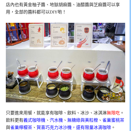
店內也有黃金柚子醬、地獄胡麻醬、油醋醬與芝麻醬可以享
用，全部的醬料都可以DIY喲！
只要進來用餐，就能享有咖啡、飲料、冰沙、冰淇淋
無限吃
。
飲料更有
義式咖啡機
、
汽水機
、
無糖綠與美粒橙
、
雀巢蜜桃茶
與
雀巢檸檬茶
、
賀喜巧克力冰沙機，還有限量冰滴咖啡
。