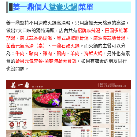
姜一鼎個人
鴛鴦火鍋
|菜單
姜一鼎堅持不用速成火鍋高湯粉，只用店裡天天熬煮的高湯，
做出7大口味的獨特湯頭，店內共有
招牌麻辣湯
、
田園多維蕃
茄湯
、
義式蒜香奶焗湯
、
粵式胡椒豚骨湯
、
麻油爆蒜豚骨湯
、
菌菇元氣高湯（素）
、
一鼎石頭火鍋
。而火鍋的主餐可以分
為：
牛肉
、
豬肉
、
雞肉
、
鴨肉
、
羊肉
、
海鮮火鍋
，另外也有素
食的
蔬果元氣套餐-菌菇時蔬素食鍋
，如果有茹素的朋友同行
也沒問題。