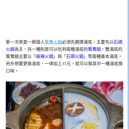
第一次來姜一鼎個人
鴛鴦火鍋
必須先選擇湯底，主要先以
石頭
火鍋
為主，另一種則是可以吃到兩種湯底的
鴛鴦鍋
，雙湯底的
鴛鴦鍋主要以「
麻辣火鍋
」與「
石頭火鍋
」等兩種基本湯底。
另外想要更換湯底，一律加上35元，就可以幫其中一種湯底換
口味。