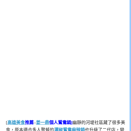
[
高雄美食
推薦
–
姜一鼎
個人鴛鴦鍋]
幽靜的河堤社區藏了很多美
食，原本適合多人聚餐的
灑椒鴛鴦麻辣鍋
也升級了二代店，變