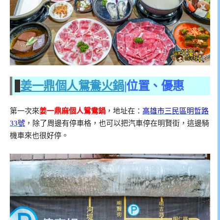
姜一鼎個人鴛鴦火鍋
|位置、優惠
第一次來
姜一鼎麻個人鴛鴦鍋
，地址在：
高雄市三民區明哲路
33號
，除了周邊有停車格，也可以把汽車停在明賢街，這邊騎
機車來也很好停。