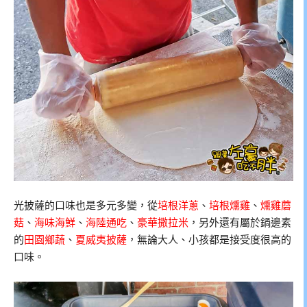
光披薩的口味也是多元多變，從
培根洋蔥
、
培根燻雞
、
燻雞蘑
菇
、
海味海鮮
、
海陸通吃
、
豪華撒拉米
，另外還有屬於鍋邊素
的
田園鄉蔬
、
夏威夷披薩
，無論大人、小孩都是接受度很高的
口味。