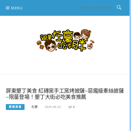
Skip
MENU
to
content
跟著左豪吃不胖
推薦美食、景點旅遊、親子旅遊、3C開箱
屏東墾丁美食 紅磚窯手工窯烤披薩~惡魔級牽絲披薩
~限量登場！墾丁大街必吃美食推薦
屏東美食
左豪
2020-06-25
0