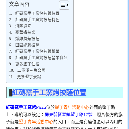
文章內容
紅磚窯手工窯烤披薩位置
紅磚窯手工窯烤披薩特色
海陸通吃
豪華撒拉米
燻雞蘑菇披薩
田園鄉蔬披薩
紅磚窯手工窯烤披薩菜單
紅磚窯手工窯烤披薩營業資訊
更多墾丁住宿
二重溪三角公園
更多墾丁景點
紅磚窯手工窯烤披薩位置
紅磚窯手工窯烤Pizza
位於
墾丁青年活動中心
外面的墾丁路
上，導航可以設定：
屏東縣恆春鎮墾丁路17號
。照片後方的旗
子就是
墾丁青年活動中心
的入口。而且是有座位區可以內用的