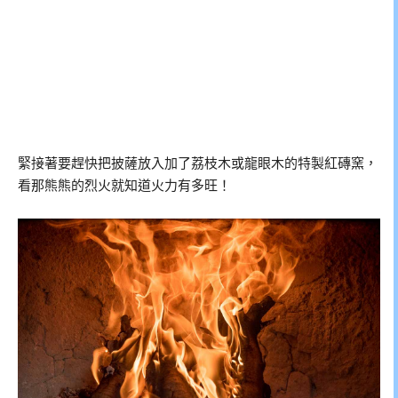
緊接著要趕快把披薩放入加了荔枝木或龍眼木的特製紅磚窯，
看那熊熊的烈火就知道火力有多旺！