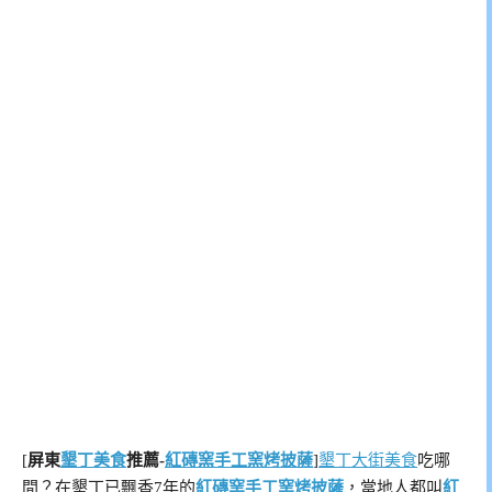
[
屏東
墾丁美食
推薦-
紅磚窯手工窯烤披薩
]
墾丁大街美食
吃哪
間？在墾丁已飄香7年的
紅磚窯手工窯烤披薩
，當地人都叫
紅