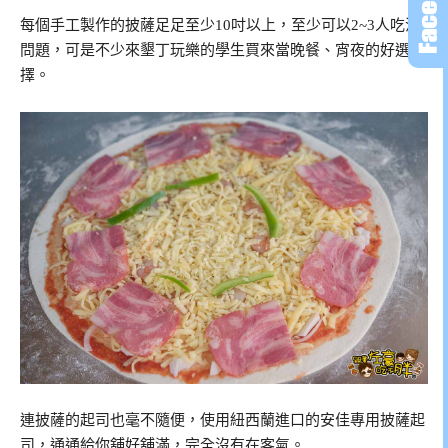
每個手工製作的披薩足足至少10吋以上，至少可以2~3人吃沒
問題，可是不少來墾丁玩樂的學生買來當晚餐、宵夜的好選
擇。
連披薩的起司也毫不隨便，使用紐西蘭進口的安佳專用披薩起
司，通通給你舖好舖滿，完全沒有在客氣。