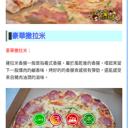
豪華撒拉米
豪華撒拉米
：
薩拉米香腸一般是指羲式香腸，屬於風乾後的香腸，嚐起來留
下一股燻肉的鹹香味，烤好的的香腸食感很有彈勁，還能感受
來自豬肉油潤的滋味。