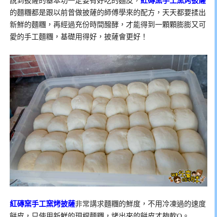
說到披薩的基本功一定要有好吃的麵皮，
紅磚窯手工窯烤披薩
的麵糰都是跟以前曾做披薩的師傅學來的配方，天天都要揉出
新鮮的麵糰，再經過充份時間醱酵，才能得到一顆顆膨膨又可
愛的手工麵糰，基礎用得好，披薩會更好！
紅磚窯手工窯烤披薩
非常講求
麵糰的鮮度，不用冷凍過的速度
餅皮，只使用新鮮的現桿麵糰，烤出來的餅皮才夠軟Q。