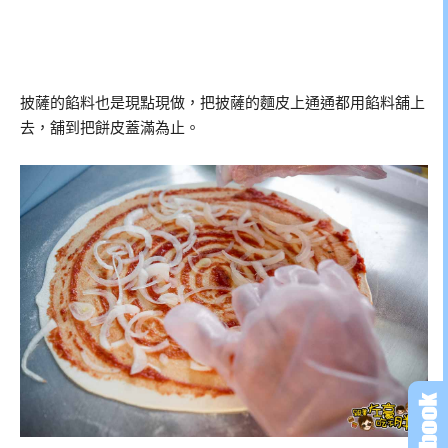
披薩的餡料也是現點現做，把披薩的麵皮上通通都用餡料舖上
去，舖到把餅皮蓋滿為止。