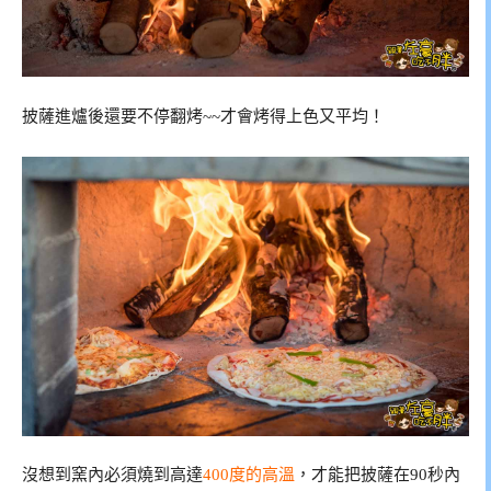
披薩進爐後還要不停翻烤~~才會烤得上色又平均！
沒想到窯內必須燒到高達
400度的高溫
，才能把披薩在90秒內