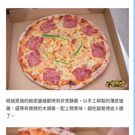
經過窯燒的餅皮邊緣都烤到非常酥脆，以手工桿製的薄皮披
薩，還帶有微微的木頭香，配上微焦味，越吃越覺得迷人極
了。