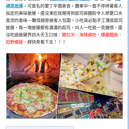
磚窯披薩
，可是名的墾丁平價美食。攤車中一直不停烤著客人
指定的美味披薩，還沒湊近就聞得到起司與麵粉令人想要口水
直流的香味~~難怪總是被客人包圍。小吃貨必點手工薄皮起司
披薩，每一塊披薩都有濃濃的起司，叫人一吃就一見鐘情，還
沒吃過披薩界四大天王口味：
撒拉米
、
海陸通吃
、
燻雞蘑菇
、
田野鄉蔬
，趕快來看下去！！！