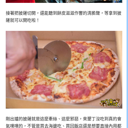
接著把披薩切開，還能聽到餅皮滋滋作響的清脆聲，等拿到披
薩就可以開吃啦！
剛出爐的披薩就是這麼牽絲、這麼邪惡，來墾丁沒吃到真的會
氣噗噗的，不管是買去海邊吃、買回飯店還是想要直接內用都