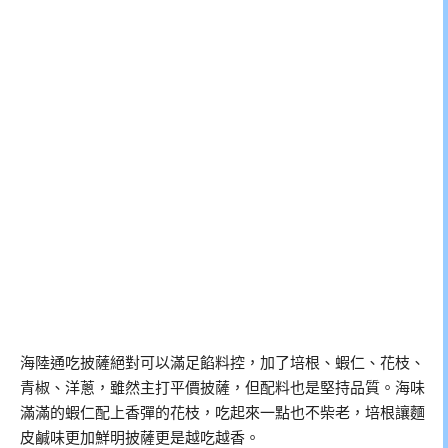
海陸通吃披薩絕對可以滿足餡料控，加了培根、蝦仁、花枝、
青椒、洋蔥，雖然主打平價披薩，但配料也是堅持品質。海味
滿滿的蝦仁配上香彈的花枝，吃起來一點也不柴老，培根讓麵
皮鹹味更加鮮明披薩更是越吃越香。