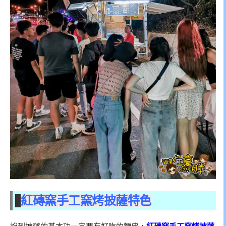
紅磚窯手工窯烤披薩特色