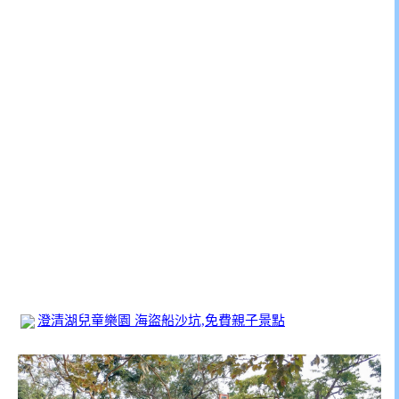
澄清湖兒童樂園 海盜船沙坑,免費親子景點