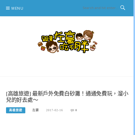
Skip
MENU
to
content
跟著左豪吃不胖
推薦美食、景點旅遊、親子旅遊、3C開箱
[高雄旅遊] 最新戶外免費白砂灘！通通免費玩，溜小
兒的好去處～
高雄旅遊
左豪
2017-02-16
0