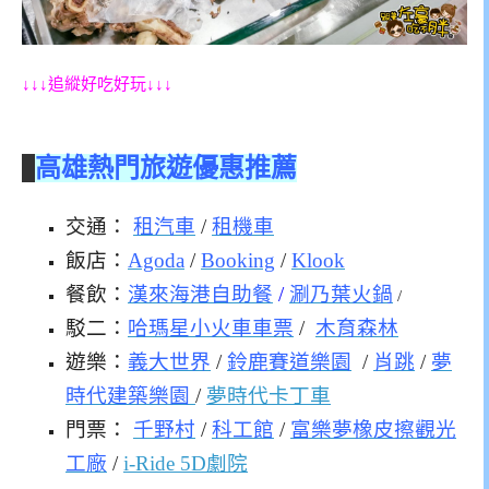
↓↓↓追縱好吃好玩↓↓↓
高雄熱門旅遊優惠推薦
交通：
租汽車
/
租機車
飯店：
Agoda
/
Booking
/
Klook
餐飲：
漢來海港自助餐
/
涮乃葉火鍋
/
駁二：
哈瑪星小火車車票
/
木育森林
遊樂：
義大世界
/
鈴鹿賽道樂園
/
肖跳
/
夢
時代建築樂園
/
夢時代卡丁車
門票：
千野村
/
科工館
/
富樂夢橡皮擦觀光
工廠
/
i-Ride 5D劇院