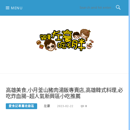
Skip
MENU
to
content
跟著左豪吃不胖
推薦美食、景點旅遊、親子旅遊、3C開箱
高雄美食,小月釜山豬肉湯飯專賣店,高雄韓式料理,必
吃炸血腸~超人氣新興區小吃推薦
愛食記專屬收錄區
左豪
2023-02-22
0