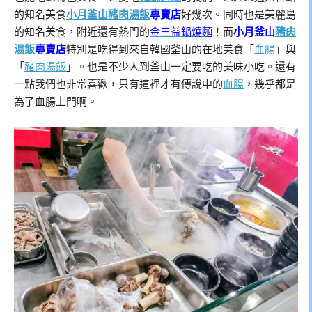
的知名美食
小月釜山豬肉湯飯
專賣店
好幾次。同時也是美麗島
的知名美食，附近還有熱門的
金三益鍋燒麵
！而
小月釜山
豬肉
湯飯
專賣店
特別是吃得到來自韓國釜山的在地美食「
血腸
」與
「
豬肉湯飯
」。也是不少人到釜山一定要吃的美味小吃。還有
一點我們也非常喜歡，只有這裡才有傳說中的
血腸
，幾乎都是
為了血腸上門啊。