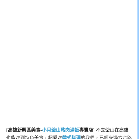
[
高雄新興區美食-
小月釜山豬肉湯飯
專賣店
] 不去釜山在高雄
也能吃到特色美食，超愛吃
韓式料理
的我們，已經來過六合路