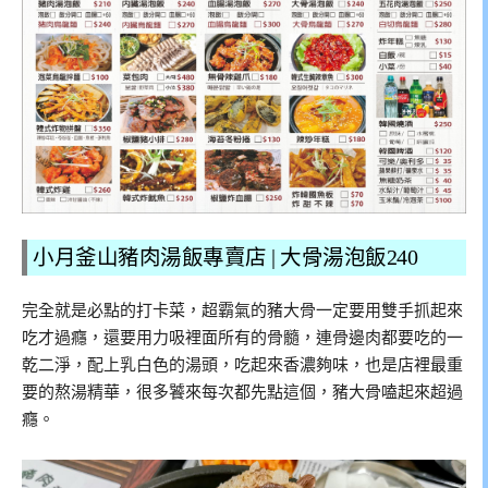
小月釜山豬肉湯飯專賣店 | 大骨湯泡飯240
完全就是必點的打卡菜，超霸氣的豬大骨一定要用雙手抓起來
吃才過癮，還要用力吸裡面所有的骨髓，連骨邊肉都要吃的一
乾二淨，配上乳白色的湯頭，吃起來香濃夠味，也是店裡最重
要的熬湯精華，很多饕來每次都先點這個，豬大骨嗑起來超過
癮。