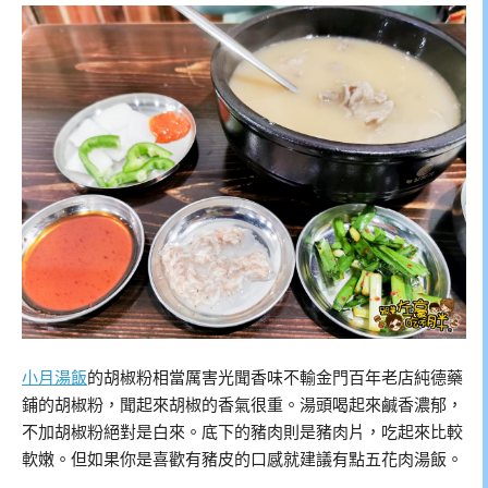
小月湯飯
的胡椒粉相當厲害光聞香味不輸金門百年老店純德藥
鋪的胡椒粉，聞起來胡椒的香氣很重。湯頭喝起來鹹香濃郁，
不加胡椒粉絕對是白來。底下的豬肉則是豬肉片，吃起來比較
軟嫩。但如果你是喜歡有豬皮的口感就建議有點五花肉湯飯。