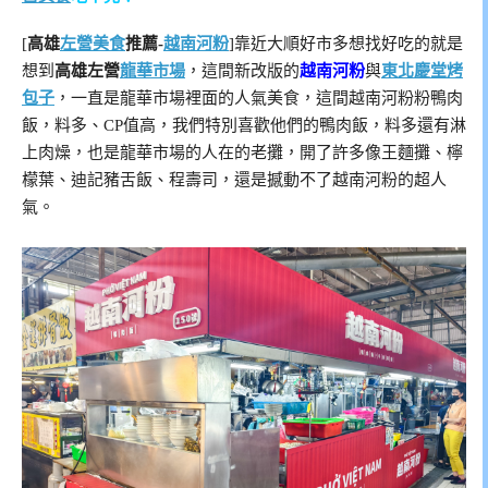
[
高雄
左營美食
推薦-
越南河粉
]靠近大順好市多想找好吃的就是
想到
高雄左營
龍華市場
，這間新改版的
越南河粉
與
東北慶堂烤
包子
，一直是龍華市場裡面的人氣美食，這間越南河粉粉鴨肉
飯，料多、CP值高，我們特別喜歡他們的鴨肉飯，料多還有淋
上肉燥，也是龍華市場的人在的老攤，開了許多像王麵攤、檸
檬葉、迪記豬舌飯、程壽司，還是撼動不了越南河粉的超人
氣。