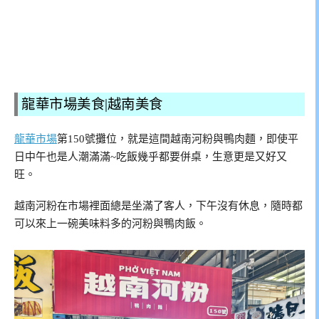
龍華市場美食|越南美食
龍華市場
第150號攤位，就是這間越南河粉與鴨肉麵，即使平
日中午也是人潮滿滿~吃飯幾乎都要併桌，生意更是又好又
旺。
越南河粉在市場裡面總是坐滿了客人，下午沒有休息，隨時都
可以來上一碗美味料多的河粉與鴨肉飯。