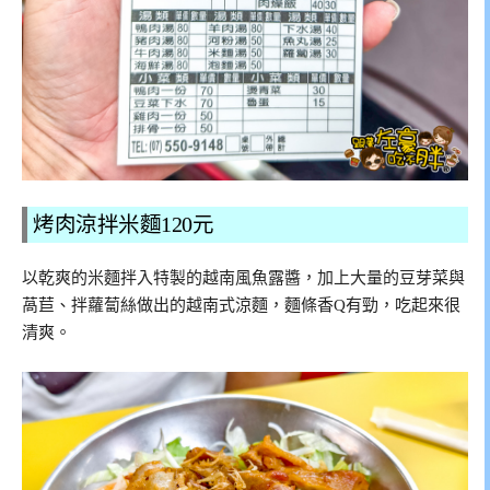
烤肉涼拌米麵120元
以乾爽的米麵拌入特製的越南風魚露醬，加上大量的豆芽菜與
萵苣、拌蘿蔔絲做出的越南式涼麵，麵條香Q有勁，吃起來很
清爽。