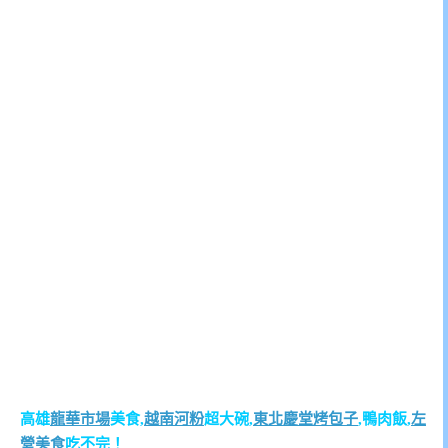
高雄
龍華市場
美食,
越南河粉
超大碗,
東北慶堂烤包子
,鴨肉飯,
左
營美食
吃不完！