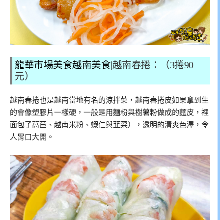
龍華市場美食越南美食|
越南春捲：（3捲90
元）
越南春捲也是越南當地有名的涼拌菜，越南春捲皮如果拿到生
的會像塑膠片一樣硬，一般是用麵粉與樹薯粉做成的麵皮，裡
面包了萵苣、越南米粉、蝦仁與韮菜），透明的清爽色澤，令
人胃口大開。