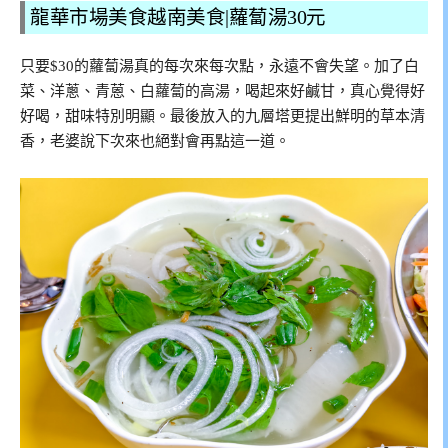
龍華市場美食越南美食|蘿蔔湯30元
只要$30的蘿蔔湯真的每次來每次點，永遠不會失望。加了白
菜、洋蔥、青蒽、白蘿蔔的高湯，喝起來好鹹甘，真心覺得好
好喝，甜味特別明顯。最後放入的九層塔更提出鮮明的草本清
香，老婆說下次來也絕對會再點這一道。