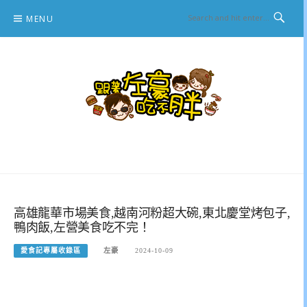
Skip
MENU
to
content
跟著左豪吃不胖
推薦美食、景點旅遊、親子旅遊、3C開箱
高雄龍華市場美食,越南河粉超大碗,東北慶堂烤包子,
鴨肉飯,左營美食吃不完！
愛食記專屬收錄區
左豪
2024-10-09