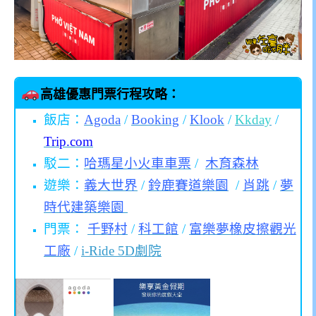
高雄優惠門票行程攻略：
飯店：
Agoda
/
Booking
/
Klook
/
Kkday
/
Trip.com
駁二：
哈瑪星小火車車票
/
木育森林
遊樂：
義大世界
/
鈴鹿賽道樂園
/
肖跳
/
夢
時代建築樂園
門票：
千野村
/
科工館
/
富樂夢橡皮擦觀光
工廠
/
i-Ride 5D劇院