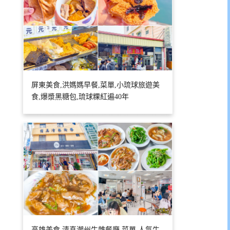
屏東美食,洪媽媽早餐,菜單,小琉球旅遊美
食,爆漿黑糖包,琉球粿紅遍40年
高雄美食,清真潮州牛雜餐廳,菜單,人氣牛