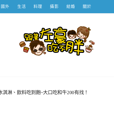
國外
生活
料理
攝影
結婚
關於
不胖
冰淇淋、飲料吃到飽~大口吃和牛200有找！