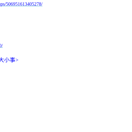
oups/506951613405278/
0/
大小事>