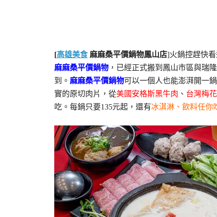
[
高雄美食
麻麻桑平價鍋物鳳山店
]火鍋控趕快
麻麻桑平價鍋物
，已經正式搬到鳳山市區與瑞隆
到。
麻麻桑平價鍋物
可以一個人也能澎湃開一鍋
實的原切肉片，從
美國安格斯黑牛肉
、
台灣梅花
吃。每鍋只要135元起，還有
冰淇淋、飲料任你