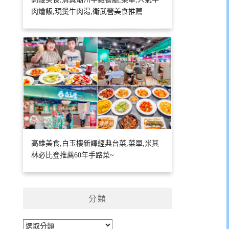
肉燴飯,現燙牛肉湯,衛武營美食推薦
高雄美食,白玉樓新譯經典台菜,菜單,米其
林必比登推薦60年手路菜~
分類
分