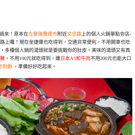
看過來！原本在
左營瑞豐夜市
附近
文忠路
上的個人火鍋單點夯店
-
路上囉！現在坐捷運也吃得到，交通非常便利，不用開車也吃
，多種個人鍋的湯頭就是要挑戰你的肚皮。美味的湯頭又有真
豬
，不用100元就吃得到，連
日本A5和牛肉
不用200元也能大口
吃到飽
，準備好好吃起來。