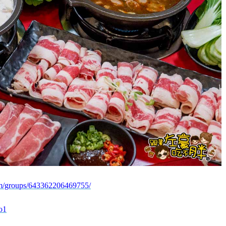
m/groups/643362206469755/
o1