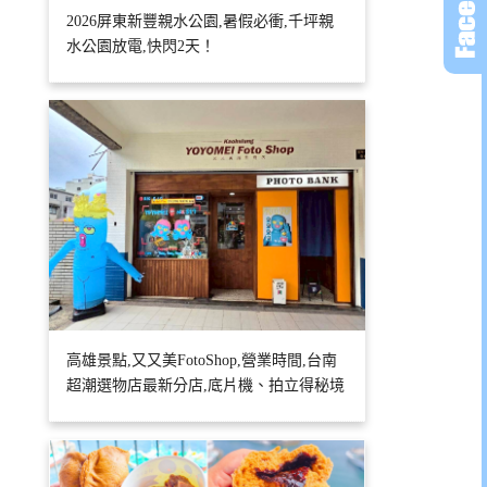
2026屏東新豐親水公園,暑假必衝,千坪親
水公園放電,快閃2天！
高雄景點,又又美FotoShop,營業時間,台南
超潮選物店最新分店,底片機、拍立得秘境