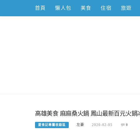
Skip
首頁
懶人包
美食
住宿
旅遊
to
content
跟著左豪吃
推薦美食、景點旅遊、親子旅遊、3C開箱
高雄美食 麻麻桑火鍋 鳳山最新百元火鍋
左豪
2020-02-05
0
愛食記專屬收錄區