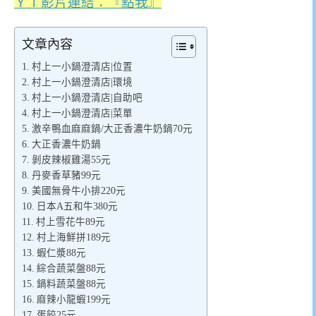
ＹＴ影片連結：『點我』
文章內容
村上一小鍋澄清店|位置
村上一小鍋澄清店|環境
村上一小鍋澄清店|自助吧
村上一小鍋澄清店|菜單
激辛鴨血麻麻鍋/大正香濃牛奶鍋70元
大正香濃牛奶鍋
剝皮辣椒雞湯55元
丹麥香草豬99元
美國無骨牛小排220元
日本A五和牛380元
村上雪花牛89元
村上海鮮拼189元
蝦仁漿88元
綜合蔬菜盤88元
鍋料蔬菜盤88元
麻辣小龍蝦199元
蛋餃25元