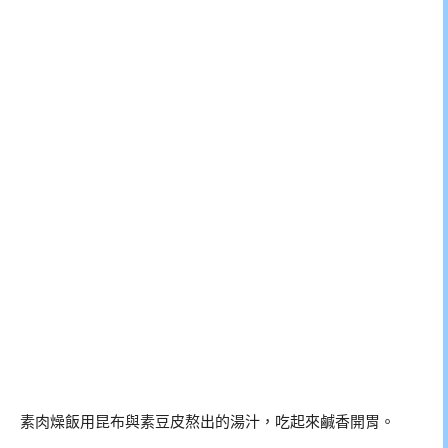
素肉燥飯用昆布與素豆皮熬出的湯汁，吃起來鹹香開胃。