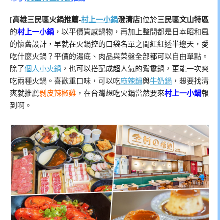
[
高雄三民區火鍋推薦-
村上一小鍋
澄清店
]位於
三民區文山特區
的
村上一小鍋
，以平價質感鍋物，再加上整間都是日本昭和風
的懷舊設計，早就在火鍋控的口袋名單之間紅紅透半邊天，愛
吃什麼火鍋？平價的湯底、肉品與菜盤全部都可以自由單點。
除了
個人小火鍋
，也可以搭配成超人氣的鴛鴦鍋，更能一次爽
吃兩種火鍋。喜歡重口味，可以吃
麻辣鍋
與
牛奶鍋
，想要找清
爽就推薦
剝皮辣椒雞
，在台灣想吃火鍋當然要來
村上一小鍋
報
到啊。