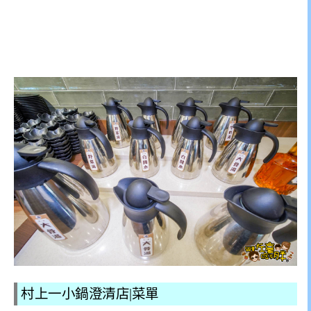
村上一小鍋澄清店|菜單