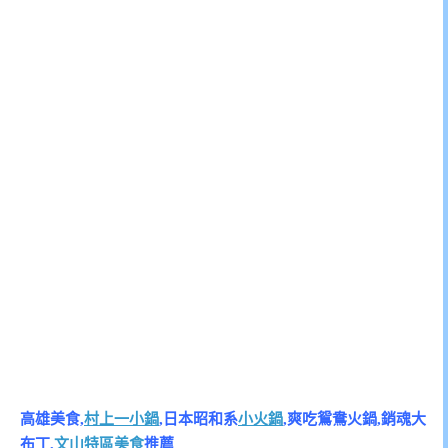
高雄美食,
村上一小鍋
,日本昭和系
小火鍋
,爽吃鴛鴦火鍋,銷魂大
布丁,
文山特區美食
推薦