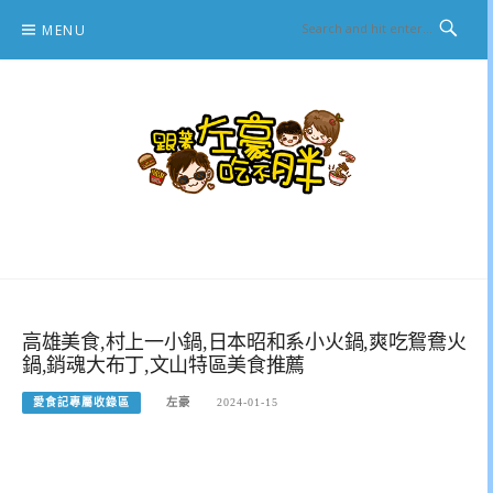
Skip
MENU
to
content
跟著左豪吃不胖
推薦美食、景點旅遊、親子旅遊、3C開箱
高雄美食,村上一小鍋,日本昭和系小火鍋,爽吃鴛鴦火
鍋,銷魂大布丁,文山特區美食推薦
愛食記專屬收錄區
左豪
2024-01-15