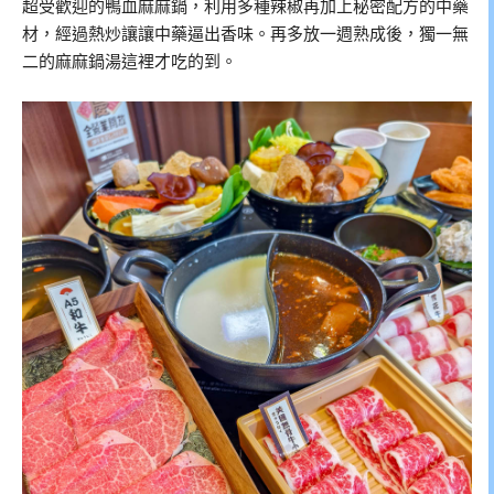
超受歡迎的鴨血麻麻鍋，利用多種辣椒再加上秘密配方的中藥
材，經過熱炒讓讓中藥逼出香味。再多放一週熟成後，獨一無
二的麻麻鍋湯這裡才吃的到。