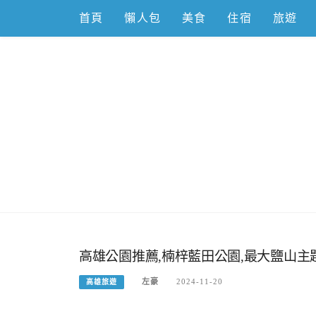
Skip
首頁
懶人包
美食
住宿
旅遊
to
content
跟著左豪吃
推薦美食、景點旅遊、親子旅遊、3C開箱
高雄公園推薦,楠梓藍田公園,最大鹽山主題
左豪
2024-11-20
高雄旅遊