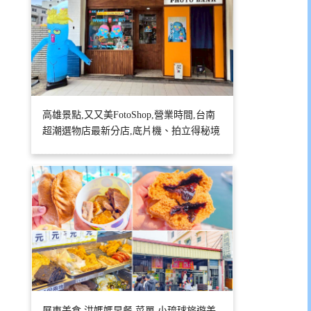
高雄景點,又又美FotoShop,營業時間,台南
超潮選物店最新分店,底片機、拍立得秘境
屏東美食,洪媽媽早餐,菜單,小琉球旅遊美