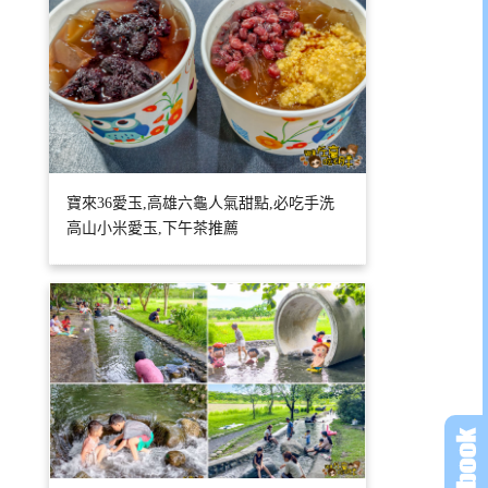
寶來36愛玉,高雄六龜人氣甜點,必吃手洗
高山小米愛玉,下午茶推薦