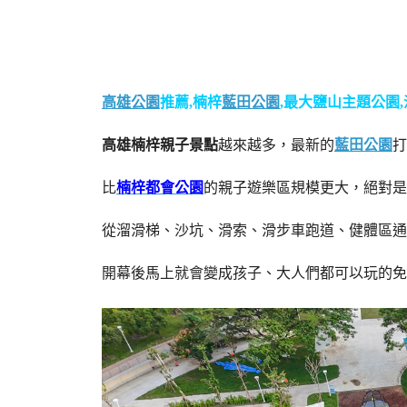
高雄公園
推薦,楠梓
藍田公園
,最大鹽山主題公園,
高雄楠梓親子景點
越來越多，最新的
藍田公園
打
比
楠梓都會公園
的親子遊樂區規模更大，絕對是
從溜滑梯、沙坑、滑索、滑步車跑道、健體區通
開幕後馬上就會變成孩子、大人們都可以玩的免