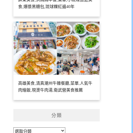
食,爆漿黑糖包,琉球粿紅遍40年
高雄美食,清真潮州牛雜餐廳,菜單,人氣牛
肉燴飯,現燙牛肉湯,衛武營美食推薦
分類
分