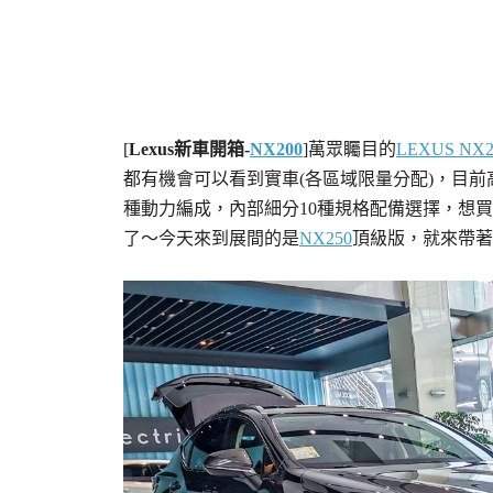
[
Lexus新車開箱-
NX200
]萬眾矚目的
LEXUS NX2
都有機會可以看到實車(各區域限量分配)，目前
種動力編成，內部細分10種規格配備選擇，想
了～今天來到展間的是
NX250
頂級版，就來帶著