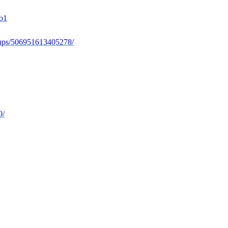
io1
oups/506951613405278/
0/