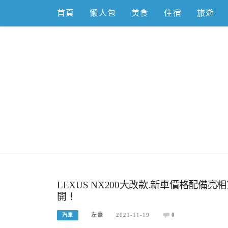
Skip
首頁
懶人包
美食
住宿
旅遊
to
content
跟著左豪吃
推薦美食、景點旅遊、親子旅遊、3C開箱
LEXUS NX200大改款.新車價格配備亮
開！
左豪
2021-11-19
0
汽車