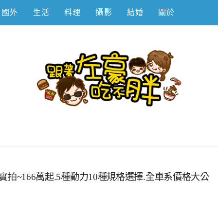
國外
生活
料理
攝影
結婚
關於
不胖
相實拍~166萬起.5種動力10種規格選擇.全車系價格大公