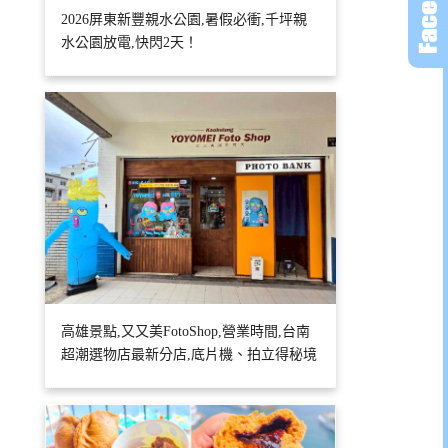
2026屏東新豐親水公園,暑假必衝,千坪親
水公園放電,快閃2天！
高雄景點,又又美FotoShop,營業時間,台南
超潮選物店最新分店,底片機、拍立得秘境