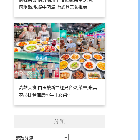
肉燴飯,現燙牛肉湯,衛武營美食推薦
高雄美食,白玉樓新譯經典台菜,菜單,米其
林必比登推薦60年手路菜~
分類
分