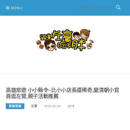
Skip
MENU
to
content
跟著左豪吃不胖
推薦美食、景點旅遊、親子旅遊、3C開箱
高雄旅遊 小小縣令~比小小店長還稀奇,變清朝小官
員逛左營,親子活動推薦
高雄旅遊
左豪
2019-05-29
0