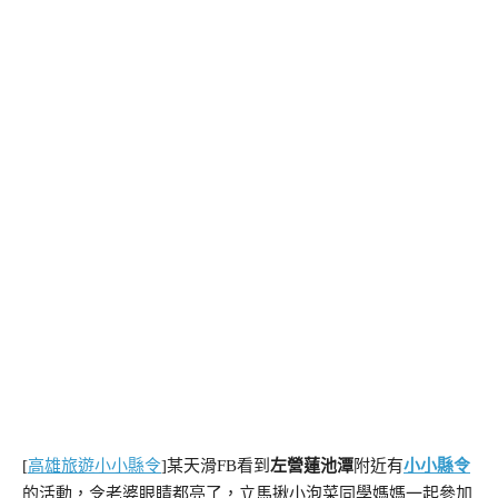
[
高雄旅遊
小小縣令
]某天滑FB看到
左營蓮池潭
附近有
小小縣令
的活動，令老婆眼睛都亮了，立馬揪小泡菜同學媽媽一起參加