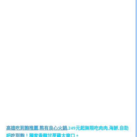
高雄吃到飽推薦
,
熊有良心火鍋
,249元起無限吃肉肉,海鮮,自助
吧
吃到飽
！獨家香醇甘蔗雞太爽口。