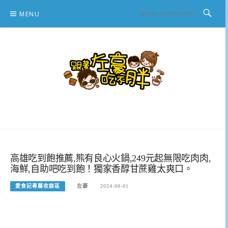
Skip
MENU
to
content
跟著左豪吃不胖
推薦美食、景點旅遊、親子旅遊、3C開箱
高雄吃到飽推薦,熊有良心火鍋,249元起無限吃肉肉,
海鮮,自助吧吃到飽！獨家香醇甘蔗雞太爽口。
愛食記專屬收錄區
左豪
2024-08-01