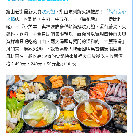
旗山老街最新美食
吃到飽
，旗山吃到飽火鍋推薦！『
熊有良心
火鍋
店』吃到飽，主打『牛五花』、『梅花豬』、『伊比利
豬』、『小羔羊』與精選許多種類海鮮吃到飽，還有蔬菜、火
鍋料、飲料、主食自助吧無限暢吃，讓你可以實現四種肉肉與
海鮮瘋狂暢吃的自由，兩大湯頭有獨門的溫和的『甘蔗雞湯』
與開胃『麻辣火鍋』，飯後還能大吃泰國明果雪糕無限供應，
用料實在，想吃高CP值的火鍋快來這裡大口放縱吃。收費價
格：499元，249元，50元起 (+10％)。