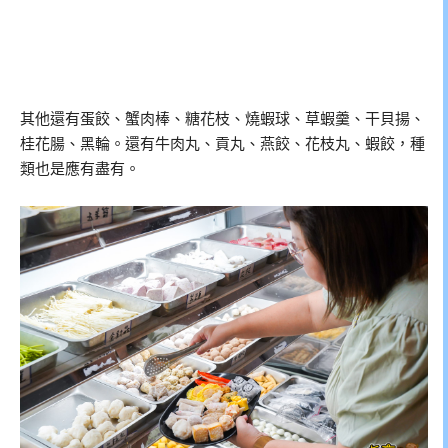
其他還有蛋餃、蟹肉棒、糖花枝、燒蝦球、草蝦羹、干貝揚、
桂花腸、黑輪。還有牛肉丸、貢丸、燕餃、花枝丸、蝦餃，種
類也是應有盡有。