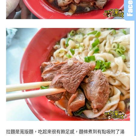
拉麵是寬版麵，吃起來很有飽足感，麵條煮到有點吸附了湯