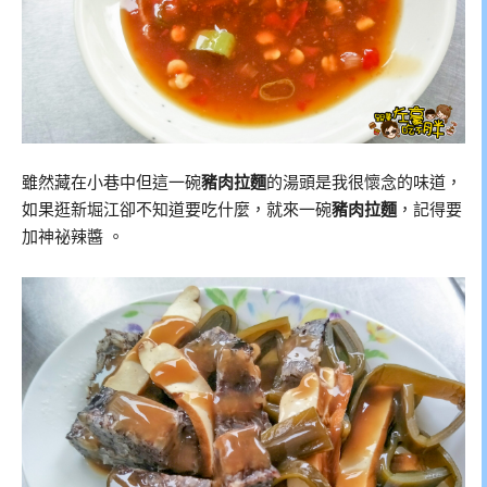
雖然藏在小巷中但這一碗
豬肉拉麵
的湯頭是我很懷念的味道，
如果逛新堀江卻不知道要吃什麼，就來一碗
豬肉拉麵
，記得要
加神祕辣醬
。