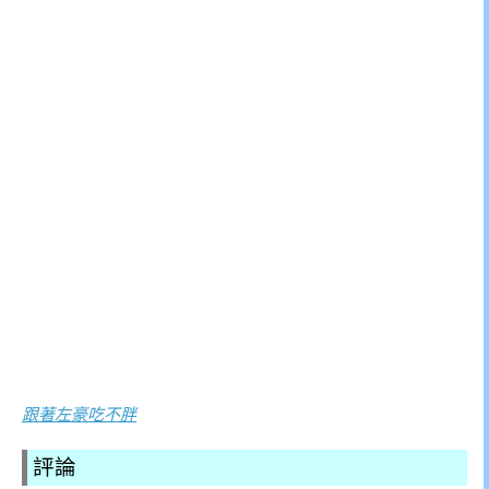
跟著左豪吃不胖
評論