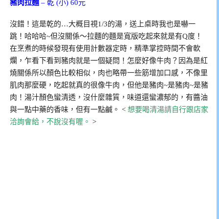
豬肉拉麵
– 乾 (小) 60元
沒錯！這是乾的…大概目視1/3的湯，送上桌時我也是嚇一
跳！哈哈哈~但沒關係～拉麵的麵是寬版吃起來就是有Q度！
在烹煮的時候發現有使用計數器定時，精準掌控時間不會軟
爛，乍看下看到豬肉就是一個疑問！怎麼好像牛肉？因為是紅
燒關係所以顏色比較相似，肉也略帶一些筋增加口感，不像里
肌肉那麼硬，吃起就真的很像牛肉，但他是豬肉~是豬肉~是豬
肉！湯汁顏色蠻清透，沒什麼雜質，味道還蠻濃郁的，有醬油
與一點中藥的香味，但有一點鹹。 <
想要喝清湯請自行跟店家
洽詢會給，不說沒有喔。
>