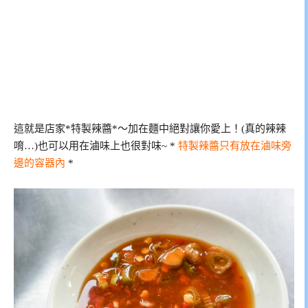
這就是店家*特製辣醬*～加在麵中絕對讓你愛上！(真的辣辣
唷…)也可以用在滷味上也很對味~ *
特製辣醬只有放在滷味旁
邊的容器內
*