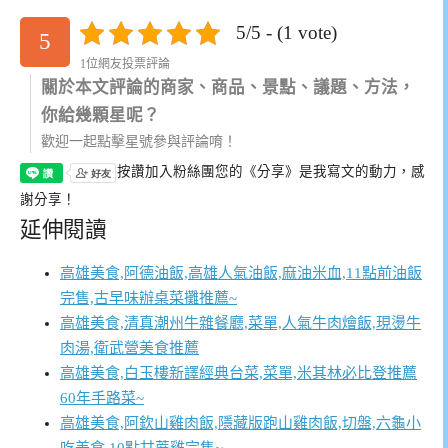
5/5 - (1 vote)
5
1位網友投票評論
關於本文評論的商家、商品、景點、議題、方法，
你給幾顆星呢？
歡迎一起點擊星號參與評論唷！
按讚加入粉絲團
您的《分享》是我寫文的動力，感
謝分享！
延伸閱讀
高雄美食,阿德油飯,高雄人氣油飯,麻油米血,11點前油飯
完售,古早味辦桌菜攤推薦~
高雄美食,清真潮州牛雜餐廳,菜單,人氣牛肉燴飯,現燙牛
肉湯,衛武營美食推薦
高雄美食,白玉樓新譯經典台菜,菜單,米其林必比登推薦
60年手路菜~
高雄美食,阿欽山雞肉飯,隱藏版跑山雞肉飯,切盤,六龜小