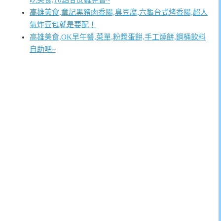
吃美食,10點甘蔗雞完售~
高雄美食,章記黑豬肉香腸,臭豆腐,六龜台式烤香腸,超人
氣炸豆包就是要配！
高雄美食,OK早午餐,菜單,粉漿蛋餅,手工燒餅,鋼桶飲料
自助吧~