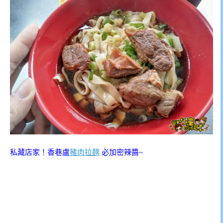
私藏店家！香巷盧
豬肉拉麵
必加密辣醬~