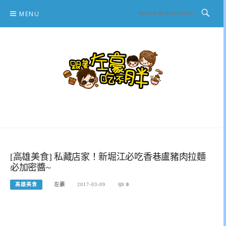
Skip
MENU
to
content
跟著左豪吃不胖
推薦美食、景點旅遊、親子旅遊、3C開箱
[高雄美食] 私藏店家！新堀江必吃香巷盧豬肉拉麵
必加密醬~
高雄美食
左豪
2017-03-09
0