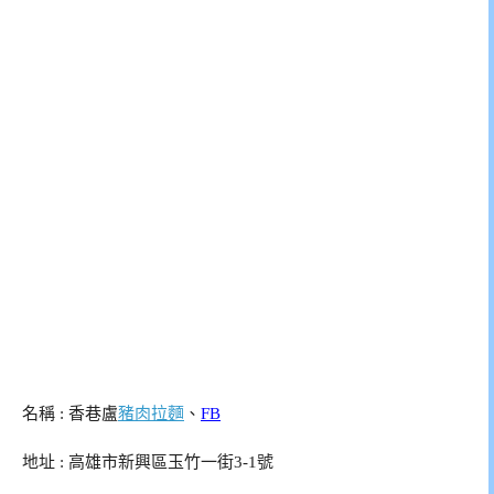
名稱 : 香巷盧
豬肉拉麵
、
FB
地址 : 高雄市新興區玉竹一街3-1號