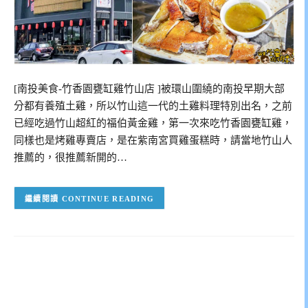
[南投美食-竹香園甕缸雞竹山店 ]被環山圍繞的南投早期大部
分都有養殖土雞，所以竹山這一代的土雞料理特別出名，之前
已經吃過竹山超紅的福伯黃金雞，第一次來吃竹香園甕缸雞，
同樣也是烤雞專賣店，是在紫南宮買雞蛋糕時，請當地竹山人
推薦的，很推薦新開的…
CONTINUE READING