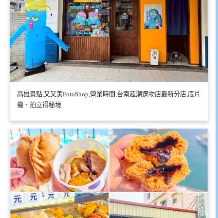
高雄景點,又又美FotoShop,營業時間,台南超潮選物店最新分店,底片
機、拍立得秘境