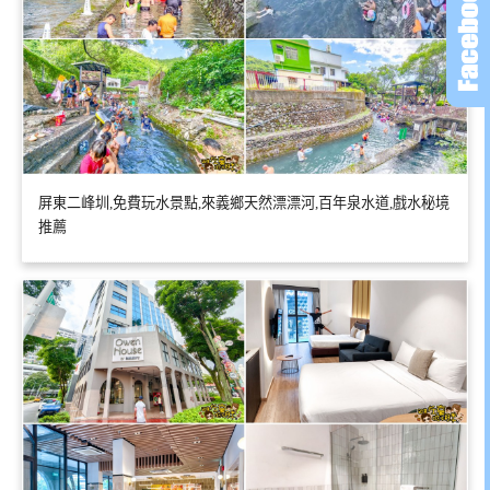
屏東二峰圳,免費玩水景點,來義鄉天然漂漂河,百年泉水道,戲水秘境
推薦