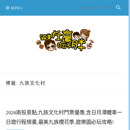
Skip
MENU
to
content
跟著左豪吃不胖
推薦美食、景點旅遊、親子旅遊、3C開箱
標籤:
九族文化村
2024南投景點,九族文化村門票優惠,含日月潭纜車一
日遊行程規畫,最美九族櫻花季,遊樂園必玩攻略!