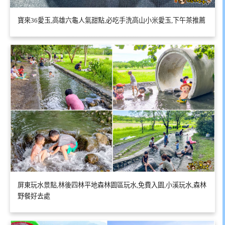
寶來36愛玉,高雄六龜人氣甜點,必吃手洗高山小米愛玉,下午茶推薦
屏東玩水景點,林後四林平地森林園區玩水,免費入園,小溪玩水,森林
野餐好去處