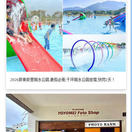
2026屏東新豐親水公園,暑假必衝,千坪親水公園放電,快閃2天！