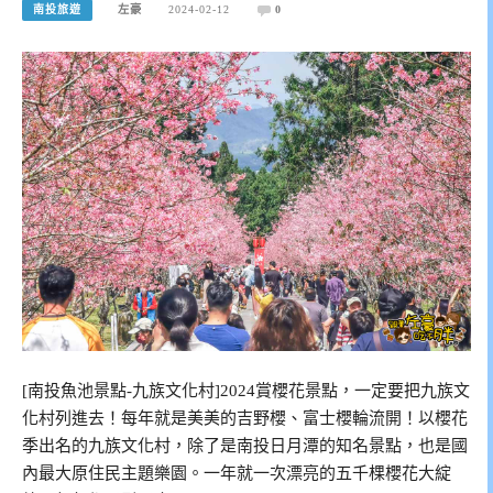
南投旅遊
左豪
2024-02-12
0
[南投魚池景點-九族文化村]2024賞櫻花景點，一定要把九族文
化村列進去！每年就是美美的吉野櫻、富士櫻輪流開！以櫻花
季出名的九族文化村，除了是南投日月潭的知名景點，也是國
內最大原住民主題樂園。一年就一次漂亮的五千棵櫻花大綻