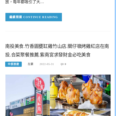
放，每年都吸引了大…
CONTINUE READING
南投美食.竹香園甕缸雞竹山店.關仔嶺烤雞紅店在南
投.合菜聚餐推薦.紫南宮求發財金必吃美食
中部旅遊
左豪
2022-05-31
0