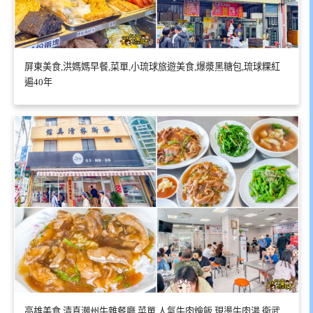
屏東美食,洪媽媽早餐,菜單,小琉球旅遊美食,爆漿黑糖包,琉球粿紅
遍40年
高雄美食,清真潮州牛雜餐廳,菜單,人氣牛肉燴飯,現燙牛肉湯,衛武