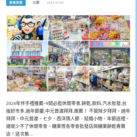
高雄旅遊
左豪
2024-02-02
2024年伴手禮推薦~9間必逛休閒零食,餅乾,飲料,汽水批發,台
版好市多,過年節慶,中元普渡拜拜,推薦！ 不管除夕拜拜、過年
拜拜、中元普渡、七夕、西洋情人節、結婚小物、年節送禮，
總是少不了休閒零食、糖果等各零食批發店與糖果餅乾專賣
店！這次集…