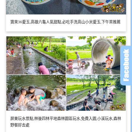
寶來36愛玉,高雄六龜人氣甜點,必吃手洗高山小米愛玉,下午茶推薦
屏東玩水景點,林後四林平地森林園區玩水,免費入園,小溪玩水,森林
野餐好去處