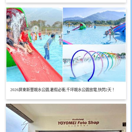
2026屏東新豐親水公園,暑假必衝,千坪親水公園放電,快閃2天！