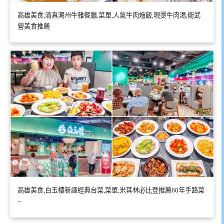
高雄美食,清真潮州牛雜餐廳,菜單,人氣牛肉燴飯,現燙牛肉湯,衛武
營美食推薦
高雄美食,白玉樓新譯經典台菜,菜單,米其林必比登推薦60年手路菜
~