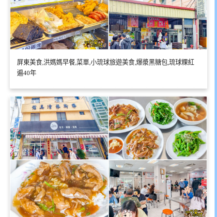
屏東美食,洪媽媽早餐,菜單,小琉球旅遊美食,爆漿黑糖包,琉球粿紅
遍40年