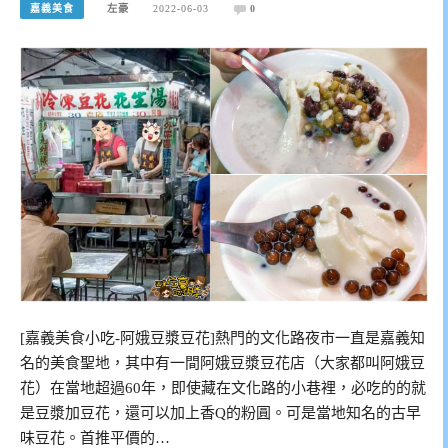
嘉義美食
左豪
2022-06-03
0
[嘉義美食小吃-阿娥豆漿豆花]熱門的文化路夜市一直是嘉義知
名的美食聖地，其中有一間阿娥豆漿豆花店（大家都叫阿娥豆
花）在當地超過60年，即使藏在文化路的小巷裡，必吃的的就
是豆漿加豆花，還可以加上香Q的粉圓。可是當地知名的古早
味豆花。首推平價的…