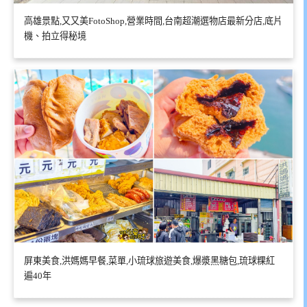
高雄景點,又又美FotoShop,營業時間,台南超潮選物店最新分店,底片
機、拍立得秘境
屏東美食,洪媽媽早餐,菜單,小琉球旅遊美食,爆漿黑糖包,琉球粿紅
遍40年