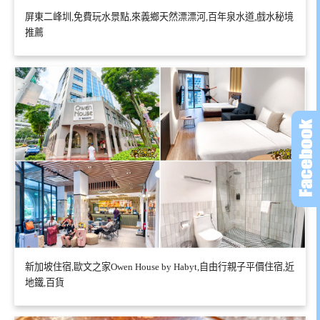
屏東二峰圳,免費玩水景點,來義鄉天然漂漂河,百年泉水道,戲水秘境
推薦
新加坡住宿,歐文之家Owen House by Habyt,自由行親子平價住宿,近
地鐵,百貨