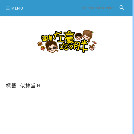
Skip
MENU
to
content
跟著左豪吃不胖
推薦美食、景點旅遊、親子旅遊、3C開箱
標籤:
似錦堂Ｒ