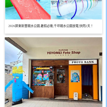
2026屏東新豐親水公園,暑假必衝,千坪親水公園放電,快閃2天！