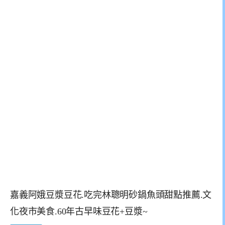
嘉義阿娥豆漿豆花.吃完林聰明砂鍋魚頭甜點推薦.文
化夜市美食.60年古早味豆花+豆漿~