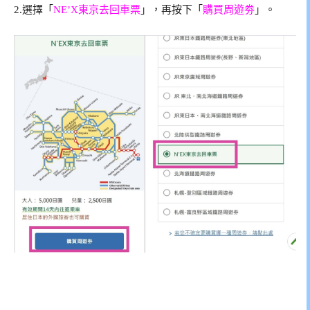
2.選擇「
NE’X東京去回車票
」，再按下「
購買周遊劵
」。