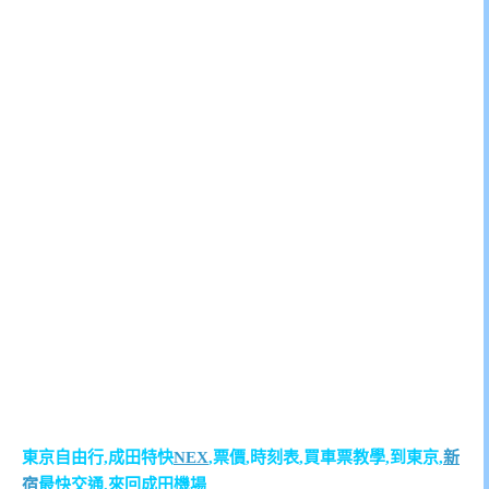
東京自由行,成田特快
NEX
,票價,時刻表,買車票教學,到東京,
新
宿
最快交通,來回成田機場