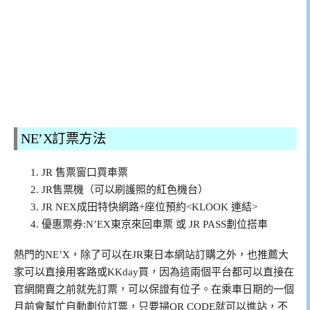
NE’X訂票方法
JR 售票窗口買車票
JR售票機（可以刷護照的紅色機台）
JR NEX成田特快網路+座位預約<KLOOK 連結>
優惠票券:N’EX東京來回車票 或 JR PASS劃位搭車
熱門的NE’X，除了可以在JR東日本網站訂購之外，也推薦大
家可以直接用客路或KKday買，因為這兩個平台都可以直接在
官網開賣之前就先訂票，可以保證有位子。在乘車日期的一個
月前會幫忙自動劃位訂票，只要掃QR CODE就可以進站，不