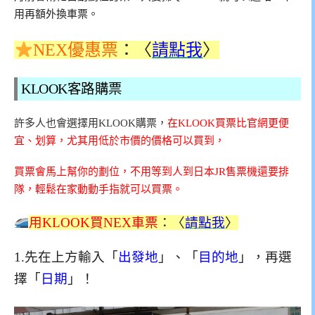
用再額外換車票。
NEX優惠票
：〈
請點我
〉
KLOOK客路購票
許多人也會選擇用KLOOK購票，
在KLOOK買票比官網更便
宜、划算，尤其用低於市價的價格可以買到，
買票會馬上幫你的劃位，不用等到人到日本JR售票機還要排
隊，輕鬆在家動動手指就可以買票。
用KLOOK買NEX車票
：〈
請點我
〉
1.先在上方輸入「
出發地
」、「
目的地
」，再選
擇「
日期
」！