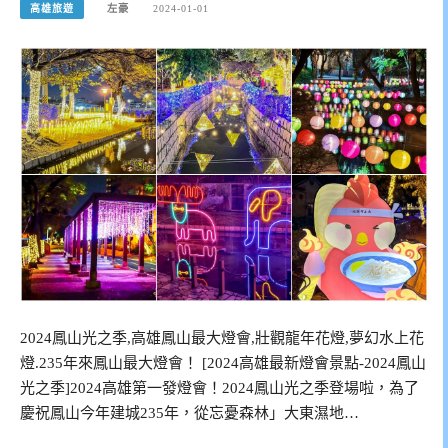
高雄旅遊
左豪
2024-01-01
2024鳳山光之季,高雄鳳山最大燈會,壯觀龍年花燈,夢幻水上花
燈.235年來鳳山最大燈會！ [2024高雄最新燈會景點-2024鳳山
光之季]2024高雄第一發燈會！2024鳳山光之季登場啦，為了
慶祝鳳山今年建城235年，從忘憂森林」大東濕地…