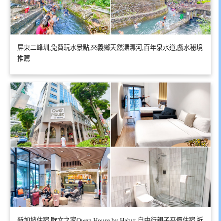
屏東二峰圳,免費玩水景點,來義鄉天然漂漂河,百年泉水道,戲水秘境
推薦
新加坡住宿,歐文之家Owen House by Habyt,自由行親子平價住宿,近