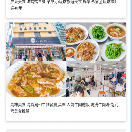
屏東美食,洪媽媽早餐,菜單,小琉球旅遊美食,爆漿黑糖包,琉球粿紅
遍40年
高雄美食,清真潮州牛雜餐廳,菜單,人氣牛肉燴飯,現燙牛肉湯,衛武
營美食推薦