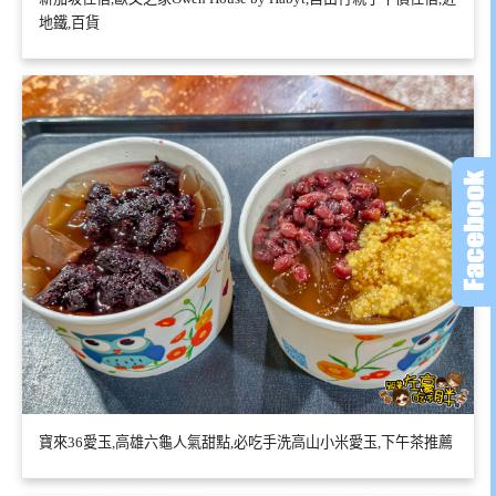
地鐵,百貨
寶來36愛玉,高雄六龜人氣甜點,必吃手洗高山小米愛玉,下午茶推薦