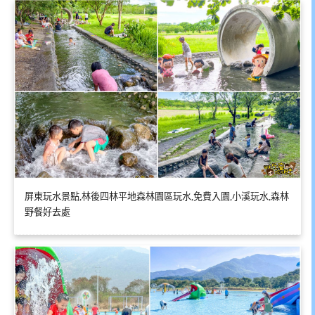
屏東玩水景點,林後四林平地森林園區玩水,免費入園,小溪玩水,森林
野餐好去處