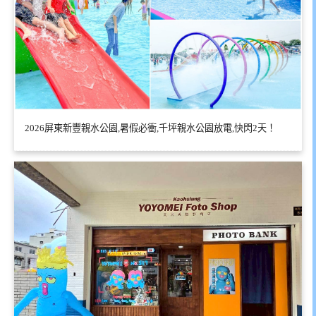
2026屏東新豐親水公園,暑假必衝,千坪親水公園放電,快閃2天！