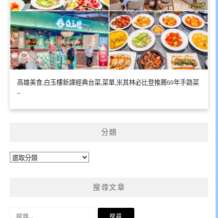
高雄美食,白玉樓新譯經典台菜,菜單,米其林必比登推薦60年手路菜
~
分類
分
類
搜尋文章
搜