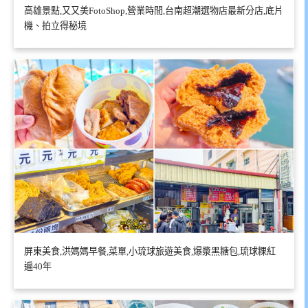
高雄景點,又又美FotoShop,營業時間,台南超潮選物店最新分店,底片
機、拍立得秘境
屏東美食,洪媽媽早餐,菜單,小琉球旅遊美食,爆漿黑糖包,琉球粿紅
遍40年