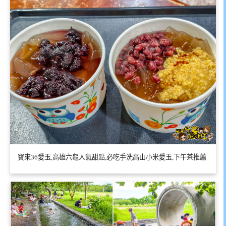
寶來36愛玉,高雄六龜人氣甜點,必吃手洗高山小米愛玉,下午茶推薦