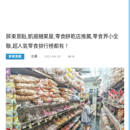
屏東景點,凱揚糖果屋,零食餅乾店推薦,零食界小全
聯,超人氣零食排行榜都有！
屏東旅遊
左豪
2022-06-28
0