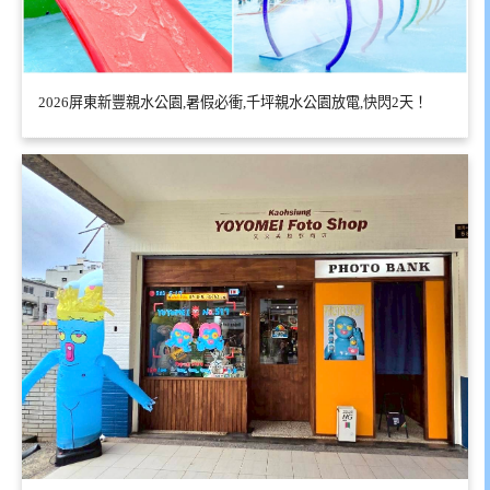
2026屏東新豐親水公園,暑假必衝,千坪親水公園放電,快閃2天！