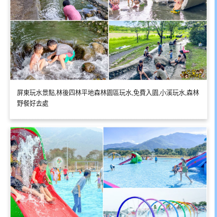
屏東玩水景點,林後四林平地森林園區玩水,免費入園,小溪玩水,森林
野餐好去處