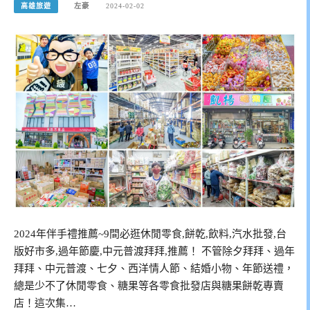
高雄旅遊
左豪
2024-02-02
2024年伴手禮推薦~9間必逛休閒零食,餅乾,飲料,汽水批發,台
版好市多,過年節慶,中元普渡拜拜,推薦！ 不管除夕拜拜、過年
拜拜、中元普渡、七夕、西洋情人節、結婚小物、年節送禮，
總是少不了休閒零食、糖果等各零食批發店與糖果餅乾專賣
店！這次集…