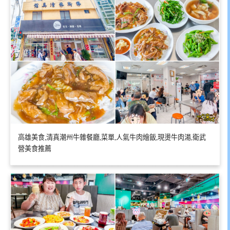
高雄美食,清真潮州牛雜餐廳,菜單,人氣牛肉燴飯,現燙牛肉湯,衛武
營美食推薦