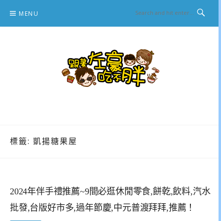
Skip
MENU
to
content
跟著左豪吃不胖
推薦美食、景點旅遊、親子旅遊、3C開箱
標籤:
凱揚糖果屋
2024年伴手禮推薦~9間必逛休閒零食,餅乾,飲料,汽水
批發,台版好市多,過年節慶,中元普渡拜拜,推薦！