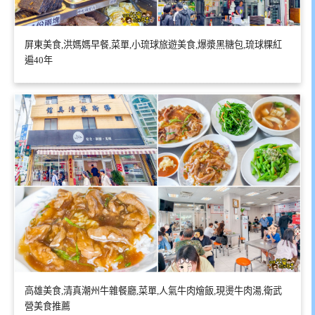
屏東美食,洪媽媽早餐,菜單,小琉球旅遊美食,爆漿黑糖包,琉球粿紅
遍40年
高雄美食,清真潮州牛雜餐廳,菜單,人氣牛肉燴飯,現燙牛肉湯,衛武
營美食推薦