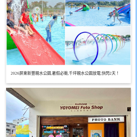
2026屏東新豐親水公園,暑假必衝,千坪親水公園放電,快閃2天！