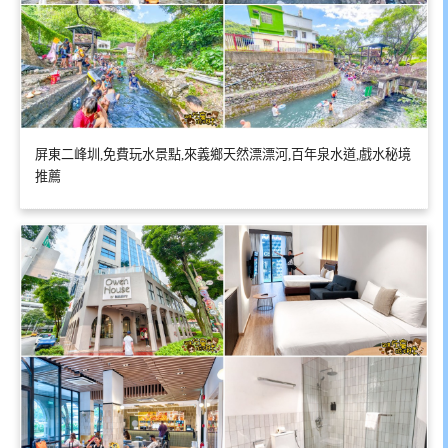
屏東二峰圳,免費玩水景點,來義鄉天然漂漂河,百年泉水道,戲水秘境
推薦