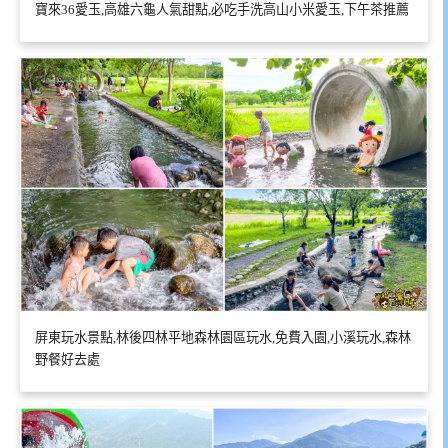
寶來36愛玉,高雄六龜人氣甜點,必吃手洗高山小米愛玉,下午茶推薦
屏東玩水景點,林後四林平地森林園區玩水,免費入園,小溪玩水,森林
野餐好去處