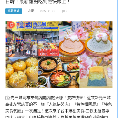
日韓！最新甜點吃到飽快跟上！
高雄旅遊
左豪
2022-04-01
0
[新光三越高雄左營店開店慶]天哪！要趕快來！這次新光三越
高雄左營店真的不一樣『人氣快閃店』『特色韓國展』『特色
美食餐廳』一次滿足！這次來了台中爆棚美食-三牧田麵包專
門店，把富士山直接搬到高雄，與帕里帕里甜點吃到飽快閃