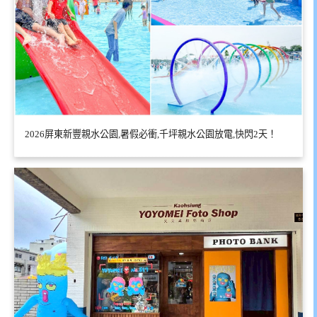
2026屏東新豐親水公園,暑假必衝,千坪親水公園放電,快閃2天！