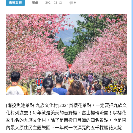
南投旅遊
左豪
2024-02-12
0
[南投魚池景點-九族文化村]2024賞櫻花景點，一定要把九族文
化村列進去！每年就是美美的吉野櫻、富士櫻輪流開！以櫻花
季出名的九族文化村，除了是南投日月潭的知名景點，也是國
內最大原住民主題樂園。一年就一次漂亮的五千棵櫻花大綻