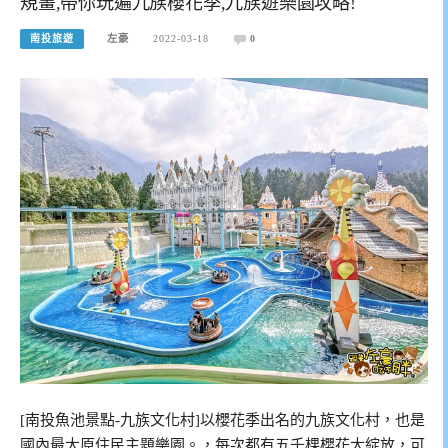
規畫,帶你玩遍九族櫻花季,九族遊樂園攻略!
南投旅遊
左豪
2022-03-18
0
[南投魚池景點-九族文化村]以櫻花季出名的九族文化村，也是
國內最大原住民主題樂園。，每次都有五千棵櫻花大綻放，可