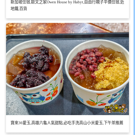
新加坡住宿,歐文之家Owen House by Habyt,自由行親子平價住宿,近
地鐵,百貨
寶來36愛玉,高雄六龜人氣甜點,必吃手洗高山小米愛玉,下午茶推薦