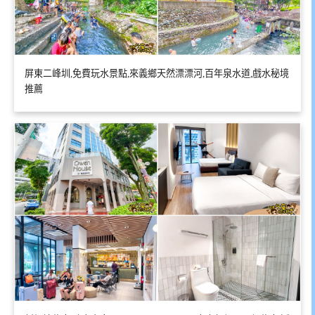
屏東二峰圳,免費玩水景點,來義鄉天然漂漂河,百年泉水道,戲水秘境
推薦