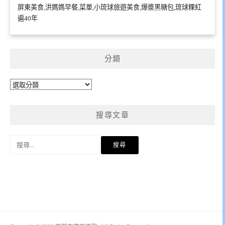
屏東美食,洪媽媽早餐,菜單,小琉球旅遊美食,爆漿黑糖包,琉球粿紅
遍40年
分類
分
類
搜尋文章
搜
尋
關
鍵
字: