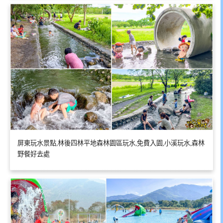
屏東玩水景點,林後四林平地森林園區玩水,免費入園,小溪玩水,森林
野餐好去處