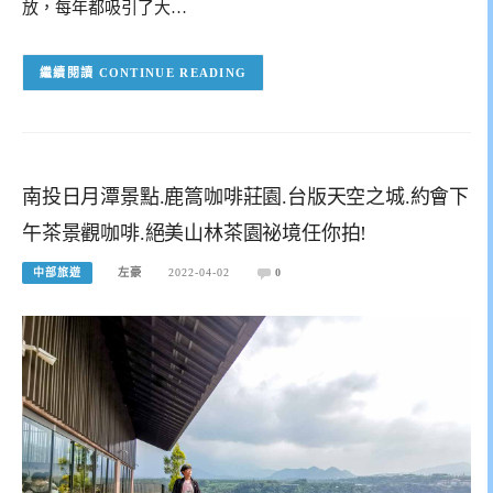
放，每年都吸引了大…
CONTINUE READING
南投日月潭景點.鹿篙咖啡莊園.台版天空之城.約會下
午茶景觀咖啡.絕美山林茶園祕境任你拍!
中部旅遊
左豪
2022-04-02
0