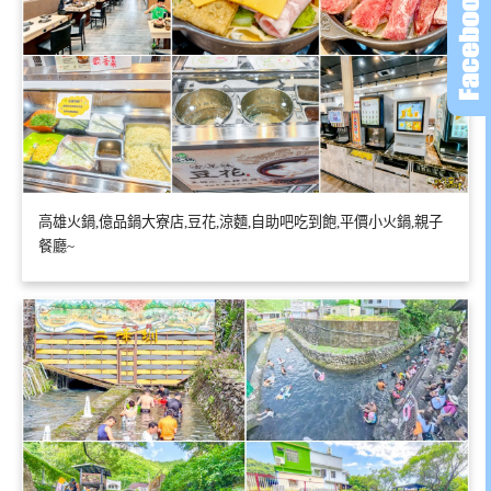
高雄火鍋,億品鍋大寮店,豆花,涼麵,自助吧吃到飽,平價小火鍋,親子
餐廳~