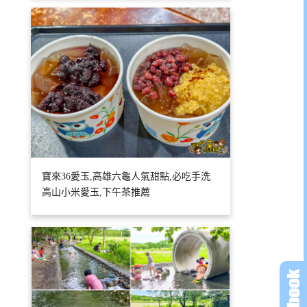
寶來36愛玉,高雄六龜人氣甜點,必吃手洗
高山小米愛玉,下午茶推薦