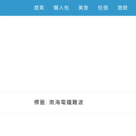
Skip
首頁
懶人包
美食
住宿
旅遊
to
content
跟著左豪吃
推薦美食、景點旅遊、親子旅遊、3C開箱
標籤:
南海電鐵難波