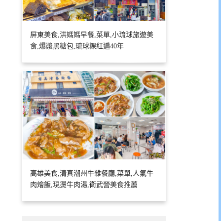
屏東美食,洪媽媽早餐,菜單,小琉球旅遊美
食,爆漿黑糖包,琉球粿紅遍40年
高雄美食,清真潮州牛雜餐廳,菜單,人氣牛
肉燴飯,現燙牛肉湯,衛武營美食推薦