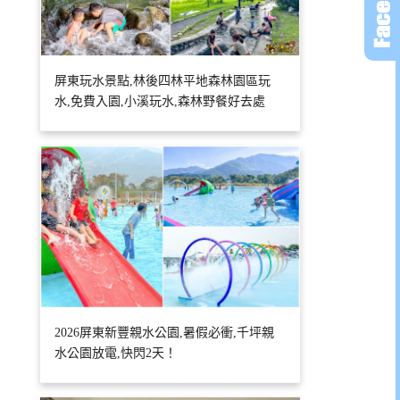
屏東玩水景點,林後四林平地森林園區玩
水,免費入園,小溪玩水,森林野餐好去處
2026屏東新豐親水公園,暑假必衝,千坪親
水公園放電,快閃2天！