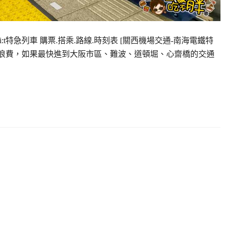
t特急列車 購票.搭乘.路線.時刻表 [關西機場交通-南海電鐵特
都不能浪費，如果最快進到大阪市區、難波、道頓堀、心齋橋的交通