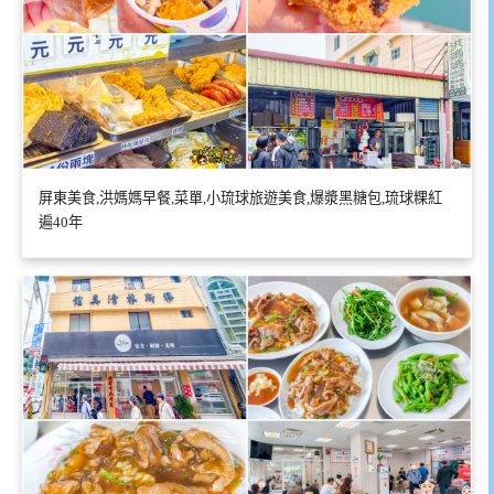
屏東美食,洪媽媽早餐,菜單,小琉球旅遊美食,爆漿黑糖包,琉球粿紅
遍40年