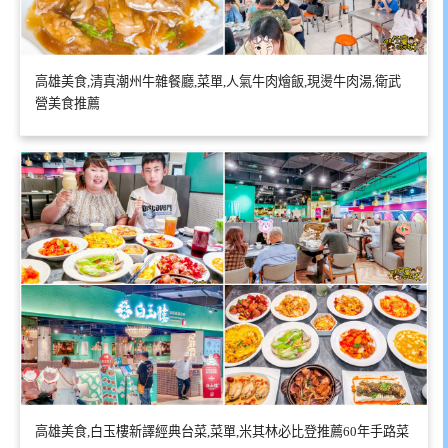
高雄美食,清真潮州牛雜餐廳,菜單,人氣牛肉燴飯,現燙牛肉湯,衛武
營美食推薦
高雄美食,白玉樓新譯經典台菜,菜單,米其林必比登推薦60年手路菜