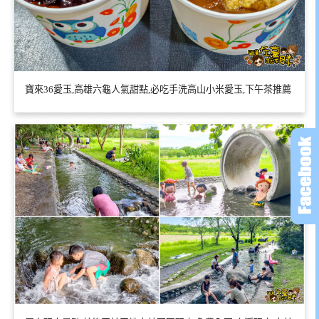
寶來36愛玉,高雄六龜人氣甜點,必吃手洗高山小米愛玉,下午茶推薦