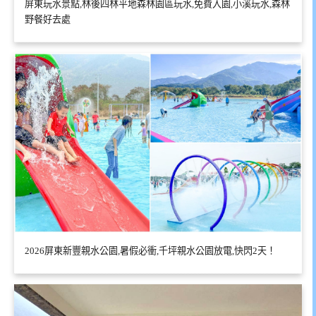
屏東玩水景點,林後四林平地森林園區玩水,免費入園,小溪玩水,森林
野餐好去處
2026屏東新豐親水公園,暑假必衝,千坪親水公園放電,快閃2天！