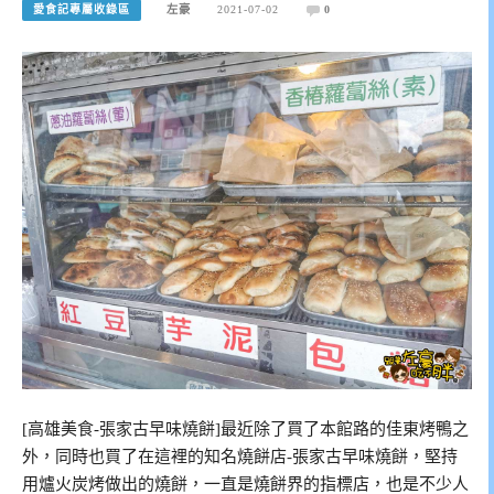
愛食記專屬收錄區
左豪
2021-07-02
0
[高雄美食-張家古早味燒餅]最近除了買了本館路的佳東烤鴨之
外，同時也買了在這裡的知名燒餅店-張家古早味燒餅，堅持
用爐火炭烤做出的燒餅，一直是燒餅界的指標店，也是不少人