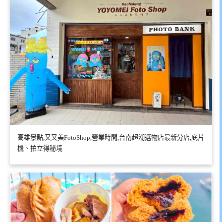
高雄景點,又又美FotoShop,營業時間,台南超潮選物店最新分店,底片
機、拍立得秘境