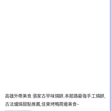
高雄外帶美食.張家古早味燒餅,本館路最強手工燒餅,
古法爐燒甜點推薦,佳東烤鴨周邊美食~