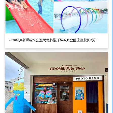
2026屏東新豐親水公園,暑假必衝,千坪親水公園放電,快閃2天！