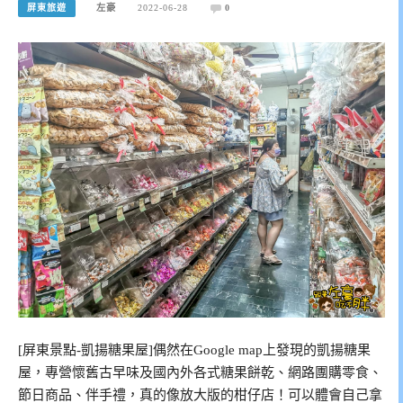
屏東旅遊
左豪
2022-06-28
0
[屏東景點-凱揚糖果屋]偶然在Google map上發現的凱揚糖果
屋，專營懷舊古早味及國內外各式糖果餅乾、網路團購零食、
節日商品、伴手禮，真的像放大版的柑仔店！可以體會自己拿