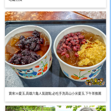
寶來36愛玉,高雄六龜人氣甜點,必吃手洗高山小米愛玉,下午茶推薦