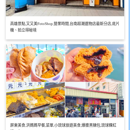
高雄景點,又又美FotoShop,營業時間,台南超潮選物店最新分店,底片
機、拍立得秘境
屏東美食,洪媽媽早餐,菜單,小琉球旅遊美食,爆漿黑糖包,琉球粿紅