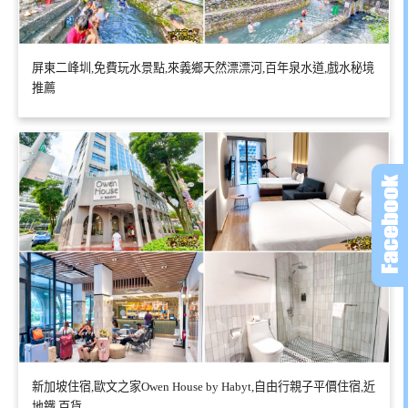
屏東二峰圳,免費玩水景點,來義鄉天然漂漂河,百年泉水道,戲水秘境
推薦
新加坡住宿,歐文之家Owen House by Habyt,自由行親子平價住宿,近
地鐵,百貨