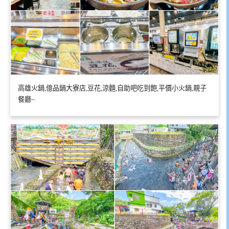
高雄火鍋,億品鍋大寮店,豆花,涼麵,自助吧吃到飽,平價小火鍋,親子
餐廳~