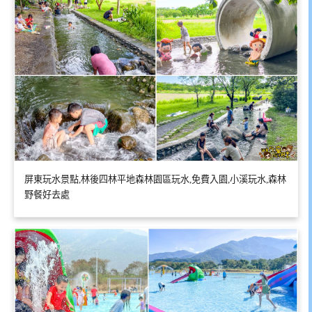
屏東玩水景點,林後四林平地森林園區玩水,免費入園,小溪玩水,森林
野餐好去處