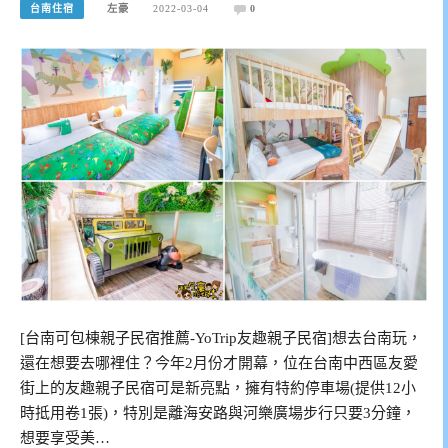
台南住宿
左豪
2022-03-04
0
[台南可包棟親子民宿推薦-YoTrip友趣親子民宿]想去台南玩，
還在想要去哪裡住？今年2月份才開幕，位在台南中西區友愛
街上的友趣親子民宿可是新亮點，擁有特約停車場(提供12小
時抵用卷1張)，特別是離海安路與河樂廣場步行只要3分鐘，
想要享受美…