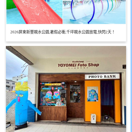
2026屏東新豐親水公園,暑假必衝,千坪親水公園放電,快閃2天！