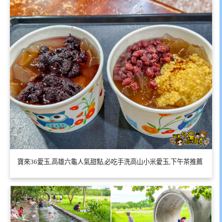
寶來36愛玉,高雄六龜人氣甜點,必吃手洗高山小米愛玉,下午茶推薦