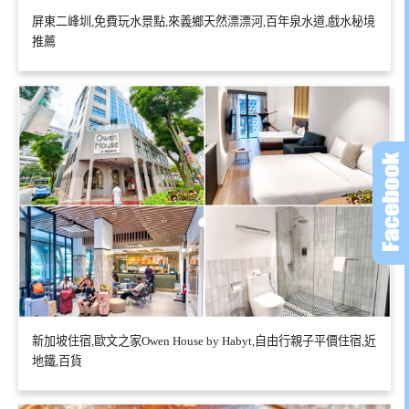
屏東二峰圳,免費玩水景點,來義鄉天然漂漂河,百年泉水道,戲水秘境
推薦
新加坡住宿,歐文之家Owen House by Habyt,自由行親子平價住宿,近
地鐵,百貨