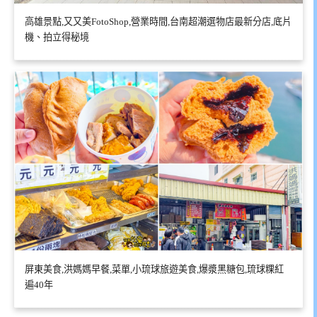
高雄景點,又又美FotoShop,營業時間,台南超潮選物店最新分店,底片
機、拍立得秘境
屏東美食,洪媽媽早餐,菜單,小琉球旅遊美食,爆漿黑糖包,琉球粿紅
遍40年