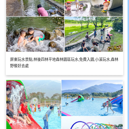
屏東玩水景點,林後四林平地森林園區玩水,免費入園,小溪玩水,森林
野餐好去處