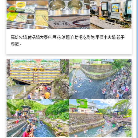
高雄火鍋,億品鍋大寮店,豆花,涼麵,自助吧吃到飽,平價小火鍋,親子
餐廳~