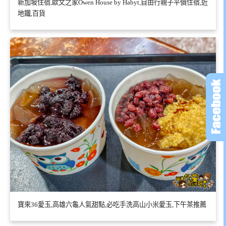
新加坡住宿,歐文之家Owen House by Habyt,自由行親子平價住宿,近
地鐵,百貨
寶來36愛玉,高雄六龜人氣甜點,必吃手洗高山小米愛玉,下午茶推薦