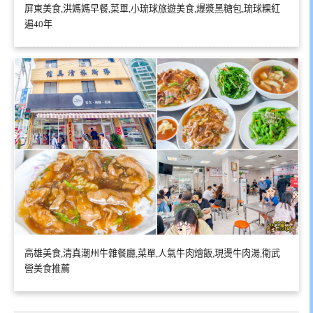
屏東美食,洪媽媽早餐,菜單,小琉球旅遊美食,爆漿黑糖包,琉球粿紅
遍40年
高雄美食,清真潮州牛雜餐廳,菜單,人氣牛肉燴飯,現燙牛肉湯,衛武
營美食推薦