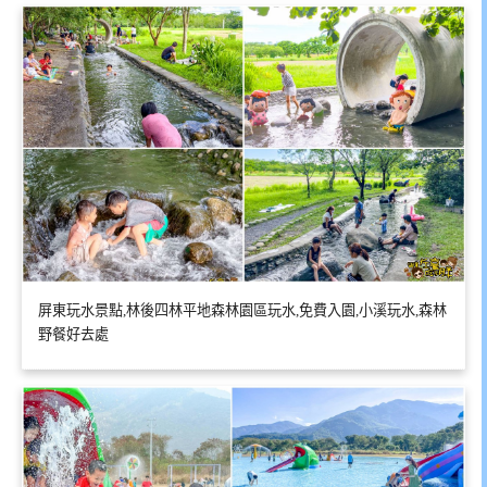
屏東玩水景點,林後四林平地森林園區玩水,免費入園,小溪玩水,森林
野餐好去處