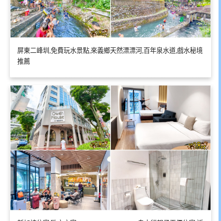
屏東二峰圳,免費玩水景點,來義鄉天然漂漂河,百年泉水道,戲水秘境
推薦