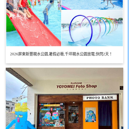
2026屏東新豐親水公園,暑假必衝,千坪親水公園放電,快閃2天！