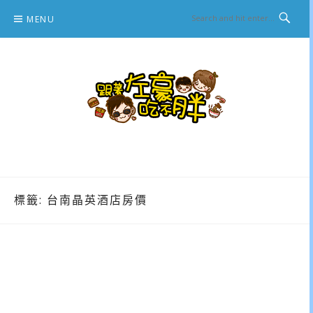
Skip
MENU
to
content
跟著左豪吃不胖
推薦美食、景點旅遊、親子旅遊、3C開箱
標籤:
台南晶英酒店房價