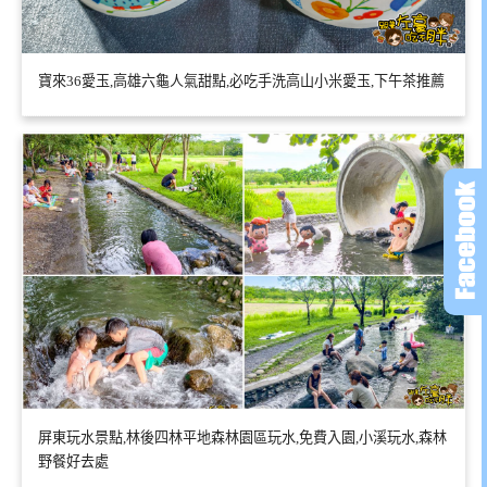
寶來36愛玉,高雄六龜人氣甜點,必吃手洗高山小米愛玉,下午茶推薦
屏東玩水景點,林後四林平地森林園區玩水,免費入園,小溪玩水,森林
野餐好去處