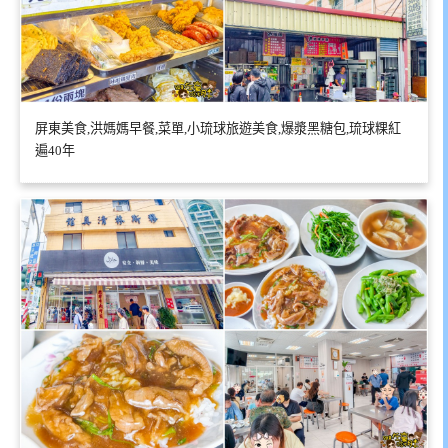
屏東美食,洪媽媽早餐,菜單,小琉球旅遊美食,爆漿黑糖包,琉球粿紅
遍40年