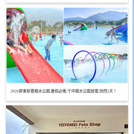
2026屏東新豐親水公園,暑假必衝,千坪親水公園放電,快閃2天！