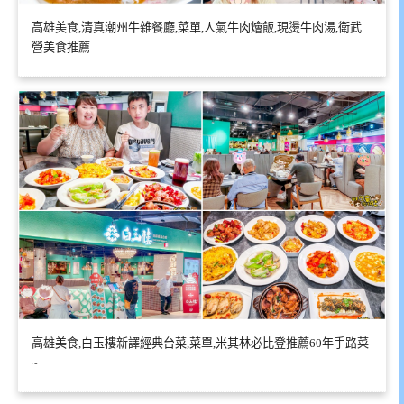
高雄美食,清真潮州牛雜餐廳,菜單,人氣牛肉燴飯,現燙牛肉湯,衛武
營美食推薦
高雄美食,白玉樓新譯經典台菜,菜單,米其林必比登推薦60年手路菜
~