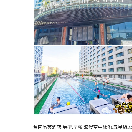
台南晶英酒店,房型,早餐,浪漫空中泳池,五星級R