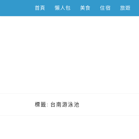
Skip
首頁
懶人包
美食
住宿
旅遊
to
content
跟著左豪吃
推薦美食、景點旅遊、親子旅遊、3C開箱
標籤:
台南游泳池