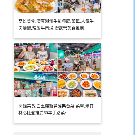
高雄美食,清真潮州牛雜餐廳,菜單,人氣牛
肉燴飯,現燙牛肉湯,衛武營美食推薦
高雄美食,白玉樓新譯經典台菜,菜單,米其
林必比登推薦60年手路菜~