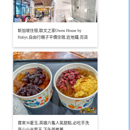
新加坡住宿,歐文之家Owen House by
Habyt,自由行親子平價住宿,近地鐵,百貨
寶來36愛玉,高雄六龜人氣甜點,必吃手洗
高山小米愛玉,下午茶推薦