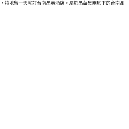
，特地留一天就訂台南晶英酒店。屬於晶華集團底下的台南晶