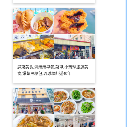
屏東美食,洪媽媽早餐,菜單,小琉球旅遊美
食,爆漿黑糖包,琉球粿紅遍40年