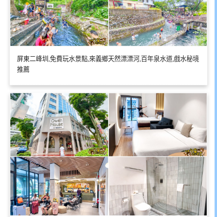
屏東二峰圳,免費玩水景點,來義鄉天然漂漂河,百年泉水道,戲水秘境
推薦