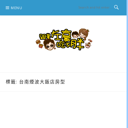
Skip
MENU
to
content
跟著左豪吃不胖
推薦美食、景點旅遊、親子旅遊、3C開箱
標籤:
台南煙波大飯店房型