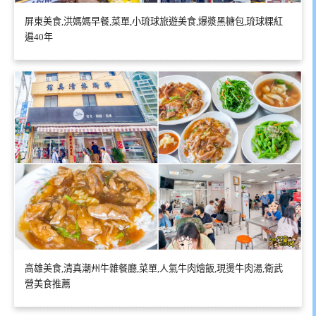
屏東美食,洪媽媽早餐,菜單,小琉球旅遊美食,爆漿黑糖包,琉球粿紅
遍40年
高雄美食,清真潮州牛雜餐廳,菜單,人氣牛肉燴飯,現燙牛肉湯,衛武
營美食推薦