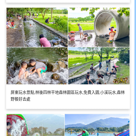
屏東玩水景點,林後四林平地森林園區玩水,免費入園,小溪玩水,森林
野餐好去處