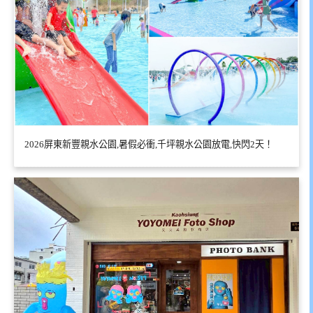
2026屏東新豐親水公園,暑假必衝,千坪親水公園放電,快閃2天！