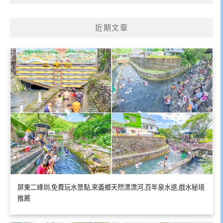
近期文章
屏東二峰圳,免費玩水景點,來義鄉天然漂漂河,百年泉水道,戲水秘境
推薦