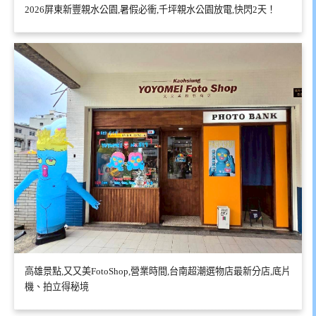
2026屏東新豐親水公園,暑假必衝,千坪親水公園放電,快閃2天！
高雄景點,又又美FotoShop,營業時間,台南超潮選物店最新分店,底片
機、拍立得秘境