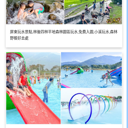
屏東玩水景點,林後四林平地森林園區玩水,免費入園,小溪玩水,森林
野餐好去處