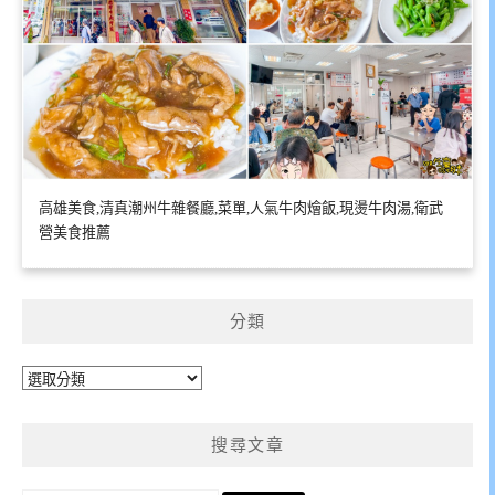
高雄美食,清真潮州牛雜餐廳,菜單,人氣牛肉燴飯,現燙牛肉湯,衛武
營美食推薦
分類
分
類
搜尋文章