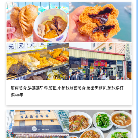
屏東美食,洪媽媽早餐,菜單,小琉球旅遊美食,爆漿黑糖包,琉球粿紅
遍40年