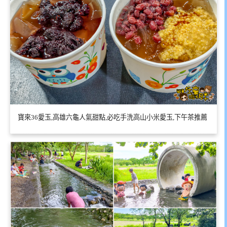
寶來36愛玉,高雄六龜人氣甜點,必吃手洗高山小米愛玉,下午茶推薦