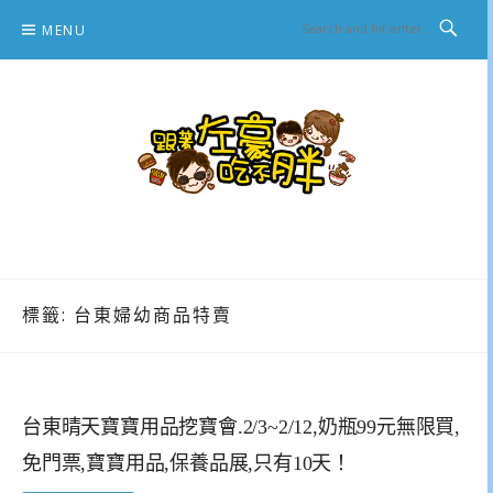
Skip
MENU
to
content
跟著左豪吃不胖
推薦美食、景點旅遊、親子旅遊、3C開箱
標籤:
台東婦幼商品特賣
台東晴天寶寶用品挖寶會.2/3~2/12,奶瓶99元無限買,
免門票,寶寶用品,保養品展,只有10天！