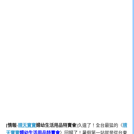
[情報-
晴天寶寶
婦幼生活用品特賣會
]久違了！全台最猛的〈
晴
天寶寶
婦幼生活用品特賣會
〉回歸了！暑假第一站就是從台東