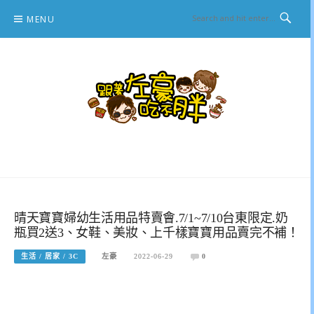
Skip
MENU
to
content
跟著左豪吃不胖
推薦美食、景點旅遊、親子旅遊、3C開箱
晴天寶寶婦幼生活用品特賣會.7/1~7/10台東限定.奶
瓶買2送3、女鞋、美妝、上千樣寶寶用品賣完不補！
生活 / 居家 / 3C
左豪
2022-06-29
0