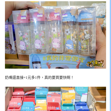
奶嘴還直接+1元多1件，真的要買要快啊！