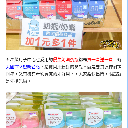
五星級月子中心也愛用的
優生奶嘴奶瓶
都是
買一盒送一盒
，有
美國FDA檢驗合格
，給寶貝用最好的
奶瓶。就是要買這種耐操
耐摔，又有擁有母乳實感的才好用，，大家趕快出門，限量就
是先搶先贏。