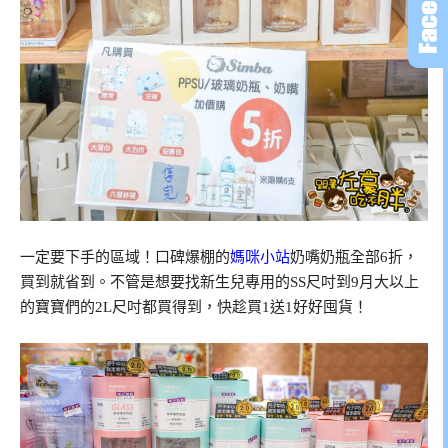
一定要下手的區域！口碑爆棚的
媽咪小站
奶嘴奶瓶全部6折，
買到就省到。不管是想要找新生兒專用的SS尺吋到9月大以上
的寶寶們的2L尺吋都買得到，快趁買1送1好好囤貨！