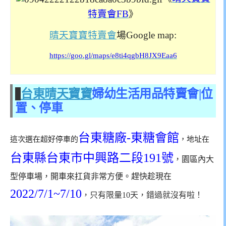
特賣會FB
》
晴天寶寶特賣會
場Google map:
https://goo.gl/maps/e8ti4qgbH8JX9Eaa6
台東晴天寶寶
婦幼生活用品特賣會|位
置、停車
台東糖廠-東糖會館
這次選在超好停車的
，地址在
台東縣台東市中興路二段191號
，園區內大
型停車場，開車來扛貨非常方便。趕快趁現在
2022/7/1~7/10
，只有限量10天，錯過就沒有啦！