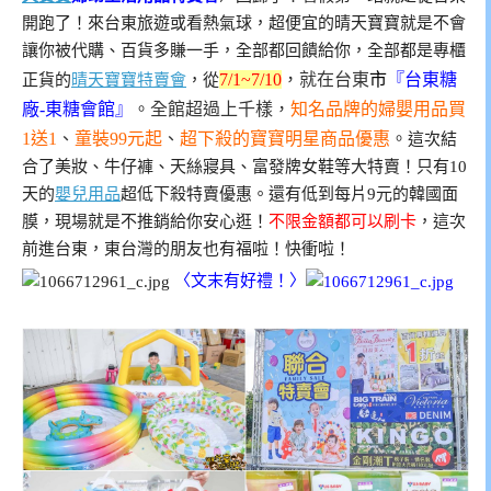
開跑了！來台東旅遊或看熱氣球，超便宜的晴天寶寶就是不會
讓你被代購、百貨多賺一手，全部都回饋給你，全部都是專櫃
7/1~7/10
，就在台東
市
『
台東糖
正貨的
晴天寶寶特賣會
，從
廠-東糖會館
』
。全館超過上千樣，
知名品牌的婦嬰用品買
1送1
、
童裝99元起
、
超下殺的寶寶明星商品優惠
。
這次結
合了美妝、牛仔褲、天絲寢具、富發牌女鞋等大特賣！只有10
天的
嬰兒用品
超低下殺特賣優惠。還有低到每片9元的韓國面
膜，現場就是不推銷給你安心逛！
不限金額都可以刷卡
，這次
前進台東，東台灣的朋友也有福啦！快衝啦！
〈文末有好禮！〉