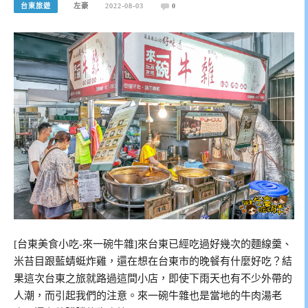
台東旅遊
左豪
2022-08-03
0
[台東美食小吃-來一碗牛雜]來台東已經吃過好幾次的麵線羹、
米苔目跟藍蜻蜓炸雞，還在想在台東市的晚餐有什麼好吃？結
果這次台東之旅就路過這間小店，即使下雨天也有不少外帶的
人潮，而引起我們的注意。來一碗牛雜也是當地的牛肉湯老