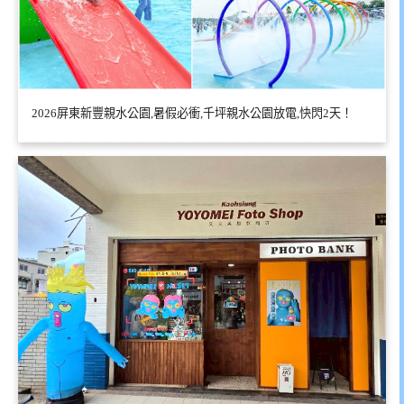
2026屏東新豐親水公園,暑假必衝,千坪親水公園放電,快閃2天！