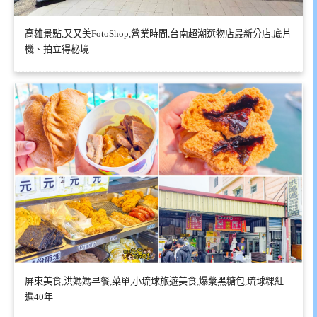
高雄景點,又又美FotoShop,營業時間,台南超潮選物店最新分店,底片
機、拍立得秘境
屏東美食,洪媽媽早餐,菜單,小琉球旅遊美食,爆漿黑糖包,琉球粿紅
遍40年