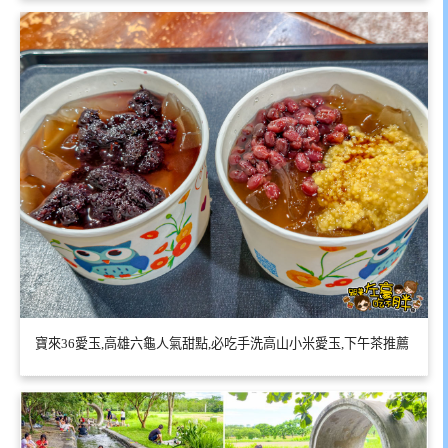
寶來36愛玉,高雄六龜人氣甜點,必吃手洗高山小米愛玉,下午茶推薦