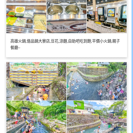
高雄火鍋,億品鍋大寮店,豆花,涼麵,自助吧吃到飽,平價小火鍋,親子
餐廳~