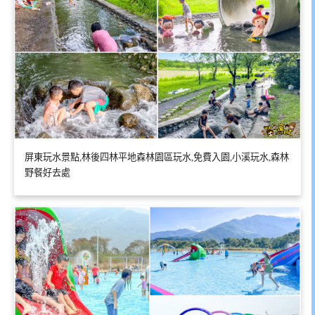
屏東玩水景點,林後四林平地森林園區玩水,免費入園,小溪玩水,森林
野餐好去處