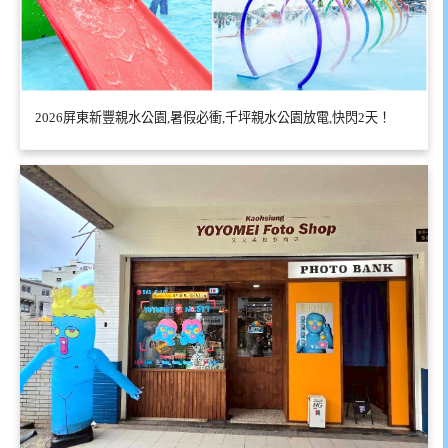
2026屏東新豐親水公園,暑假必衝,千坪親水公園放電,快閃2天！