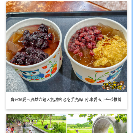
寶來36愛玉,高雄六龜人氣甜點,必吃手洗高山小米愛玉,下午茶推薦