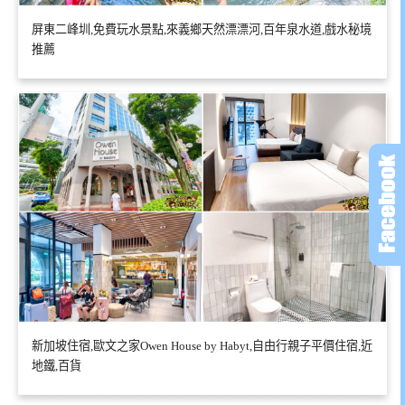
屏東二峰圳,免費玩水景點,來義鄉天然漂漂河,百年泉水道,戲水秘境
推薦
新加坡住宿,歐文之家Owen House by Habyt,自由行親子平價住宿,近
地鐵,百貨