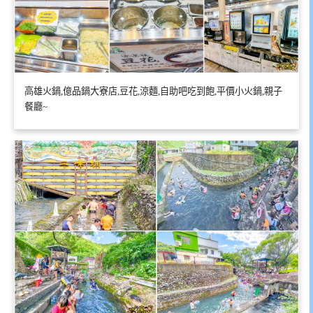
高雄火鍋,億品鍋大寮店,豆花,涼麵,自助吧吃到飽,平價小火鍋,親子
餐廳~