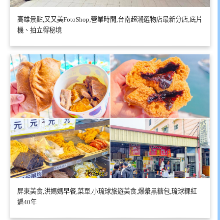
高雄景點,又又美FotoShop,營業時間,台南超潮選物店最新分店,底片
機、拍立得秘境
屏東美食,洪媽媽早餐,菜單,小琉球旅遊美食,爆漿黑糖包,琉球粿紅
遍40年