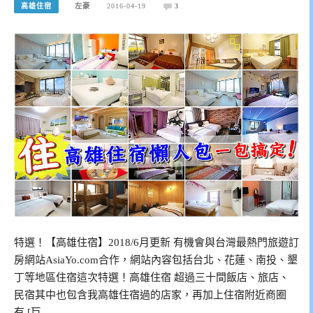
高雄住宿
左豪
2016-04-19
3
特選！【高雄住宿】2018/6月更新 有機會與台灣最熱門旅遊訂
房網站AsiaYo.com合作，網站內容包括台北、花蓮、南投、墾
丁等地區住宿這次特選！高雄住宿 超過三十間飯店、旅店、
民宿其中也包含我高雄住宿過的店家，再加上住宿附近商圈
有 [巨…