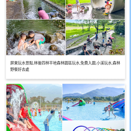
屏東玩水景點,林後四林平地森林園區玩水,免費入園,小溪玩水,森林
野餐好去處