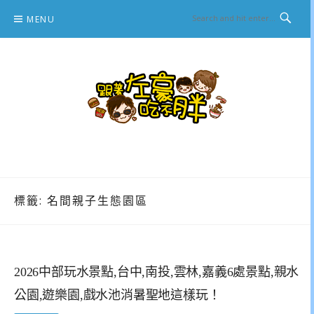
Skip
MENU
to
content
跟著左豪吃不胖
推薦美食、景點旅遊、親子旅遊、3C開箱
標籤:
名間親子生態園區
2026中部玩水景點,台中,南投,雲林,嘉義6處景點,親水
公園,遊樂園,戲水池消暑聖地這樣玩！