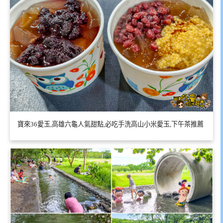
寶來36愛玉,高雄六龜人氣甜點,必吃手洗高山小米愛玉,下午茶推薦