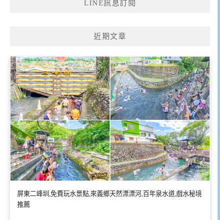
LINE訊息訂閱
近期文章
屏東二峰圳,免費玩水景點,來義鄉天然漂漂河,百年泉水道,戲水秘境
推薦