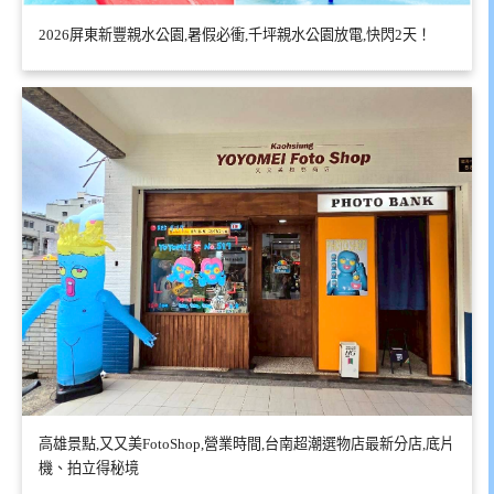
2026屏東新豐親水公園,暑假必衝,千坪親水公園放電,快閃2天！
高雄景點,又又美FotoShop,營業時間,台南超潮選物店最新分店,底片
機、拍立得秘境