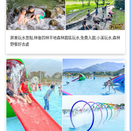
屏東玩水景點,林後四林平地森林園區玩水,免費入園,小溪玩水,森林
野餐好去處