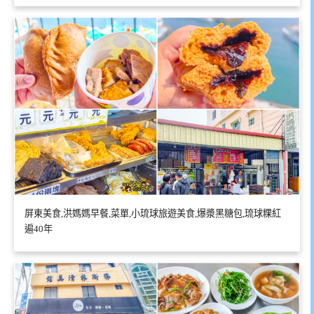
屏東美食,洪媽媽早餐,菜單,小琉球旅遊美食,爆漿黑糖包,琉球粿紅
遍40年