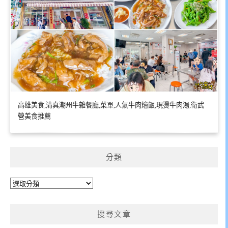
高雄美食,清真潮州牛雜餐廳,菜單,人氣牛肉燴飯,現燙牛肉湯,衛武
營美食推薦
分類
分
類
搜尋文章