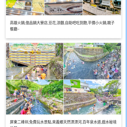
高雄火鍋,億品鍋大寮店,豆花,涼麵,自助吧吃到飽,平價小火鍋,親子
餐廳~
屏東二峰圳,免費玩水景點,來義鄉天然漂漂河,百年泉水道,戲水秘境