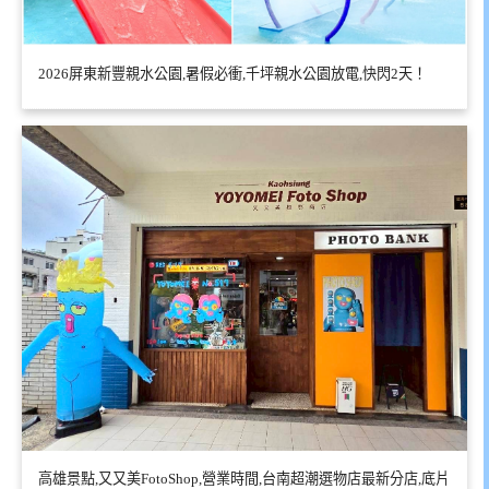
2026屏東新豐親水公園,暑假必衝,千坪親水公園放電,快閃2天！
高雄景點,又又美FotoShop,營業時間,台南超潮選物店最新分店,底片