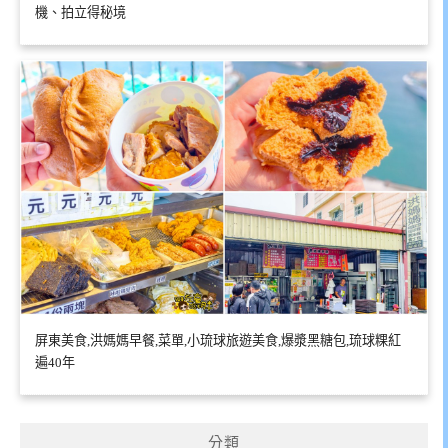
機、拍立得秘境
屏東美食,洪媽媽早餐,菜單,小琉球旅遊美食,爆漿黑糖包,琉球粿紅
遍40年
分類