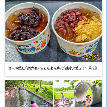
寶來36愛玉,高雄六龜人氣甜點,必吃手洗高山小米愛玉,下午茶推薦