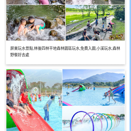
屏東玩水景點,林後四林平地森林園區玩水,免費入園,小溪玩水,森林
野餐好去處