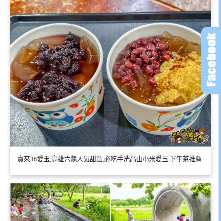
寶來36愛玉,高雄六龜人氣甜點,必吃手洗高山小米愛玉,下午茶推薦