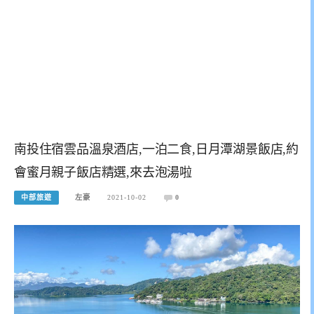
南投住宿雲品溫泉酒店,一泊二食,日月潭湖景飯店,約
會蜜月親子飯店精選,來去泡湯啦
中部旅遊
左豪
2021-10-02
0