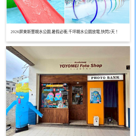
2026屏東新豐親水公園,暑假必衝,千坪親水公園放電,快閃2天！