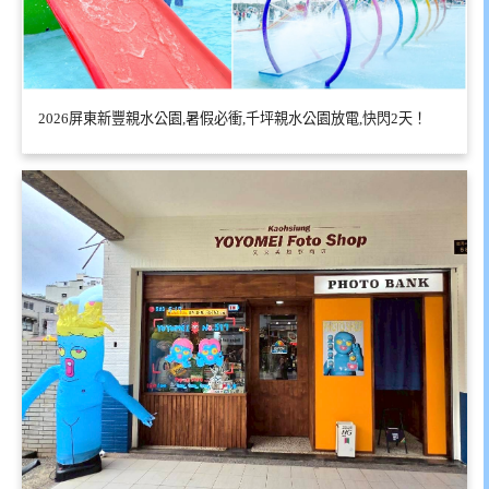
2026屏東新豐親水公園,暑假必衝,千坪親水公園放電,快閃2天！