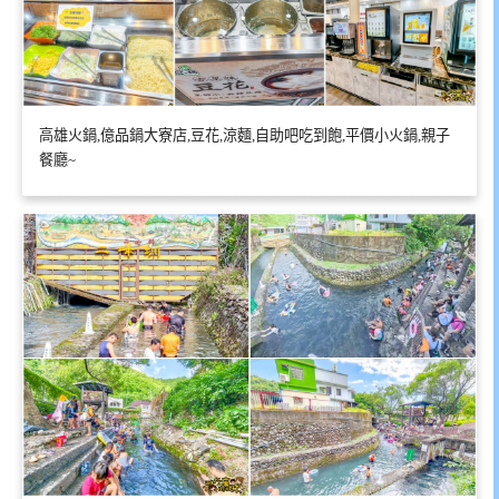
高雄火鍋,億品鍋大寮店,豆花,涼麵,自助吧吃到飽,平價小火鍋,親子
餐廳~