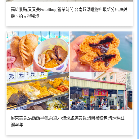
高雄景點,又又美FotoShop,營業時間,台南超潮選物店最新分店,底片
機、拍立得秘境
屏東美食,洪媽媽早餐,菜單,小琉球旅遊美食,爆漿黑糖包,琉球粿紅
遍40年