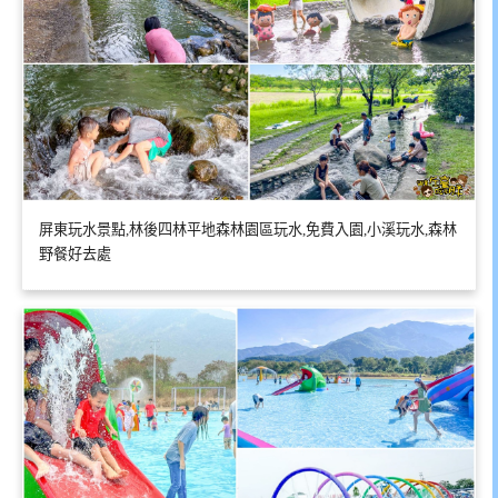
屏東玩水景點,林後四林平地森林園區玩水,免費入園,小溪玩水,森林
野餐好去處