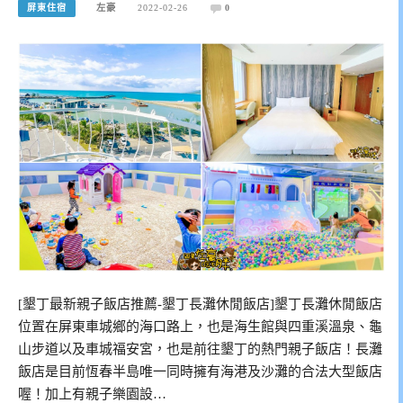
屏東住宿
左豪
2022-02-26
0
[墾丁最新親子飯店推薦-墾丁長灘休閒飯店]墾丁長灘休閒飯店
位置在屏東車城鄉的海口路上，也是海生館與四重溪溫泉、龜
山步道以及車城福安宮，也是前往墾丁的熱門親子飯店！長灘
飯店是目前恆春半島唯一同時擁有海港及沙灘的合法大型飯店
喔！加上有親子樂園設…