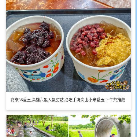
寶來36愛玉,高雄六龜人氣甜點,必吃手洗高山小米愛玉,下午茶推薦