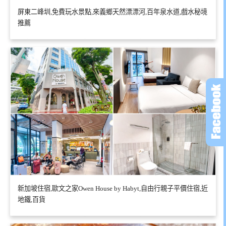
屏東二峰圳,免費玩水景點,來義鄉天然漂漂河,百年泉水道,戲水秘境
推薦
新加坡住宿,歐文之家Owen House by Habyt,自由行親子平價住宿,近
地鐵,百貨