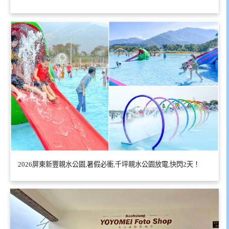
2026屏東新豐親水公園,暑假必衝,千坪親水公園放電,快閃2天！