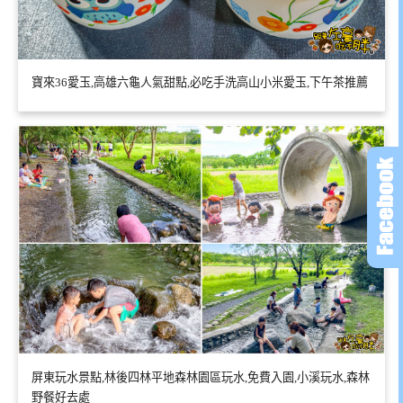
寶來36愛玉,高雄六龜人氣甜點,必吃手洗高山小米愛玉,下午茶推薦
屏東玩水景點,林後四林平地森林園區玩水,免費入園,小溪玩水,森林
野餐好去處