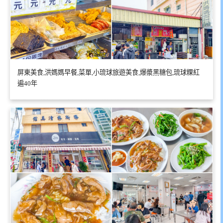
屏東美食,洪媽媽早餐,菜單,小琉球旅遊美食,爆漿黑糖包,琉球粿紅
遍40年