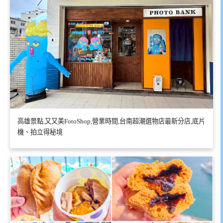
高雄景點,又又美FotoShop,營業時間,台南超潮選物店最新分店,底片
機、拍立得秘境