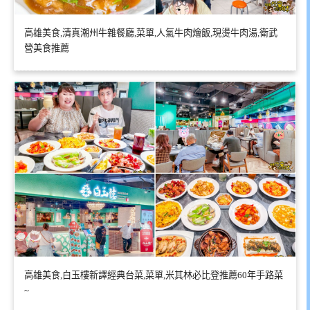
高雄美食,清真潮州牛雜餐廳,菜單,人氣牛肉燴飯,現燙牛肉湯,衛武
營美食推薦
高雄美食,白玉樓新譯經典台菜,菜單,米其林必比登推薦60年手路菜
~