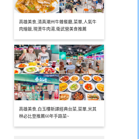
高雄美食,清真潮州牛雜餐廳,菜單,人氣牛
肉燴飯,現燙牛肉湯,衛武營美食推薦
高雄美食,白玉樓新譯經典台菜,菜單,米其
林必比登推薦60年手路菜~