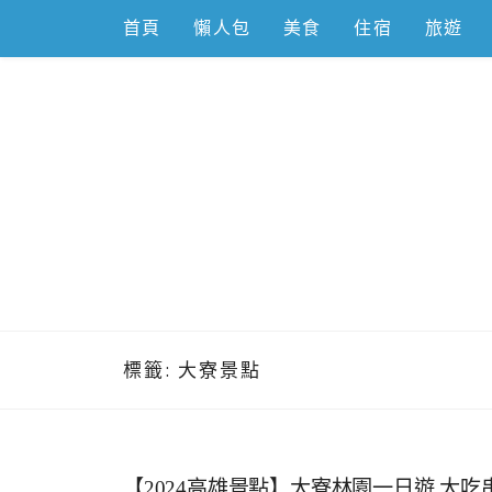
Skip
首頁
懶人包
美食
住宿
旅遊
to
content
跟著左豪吃
推薦美食、景點旅遊、親子旅遊、3C開箱
標籤:
大寮景點
【2024高雄景點】大寮林園一日遊,大