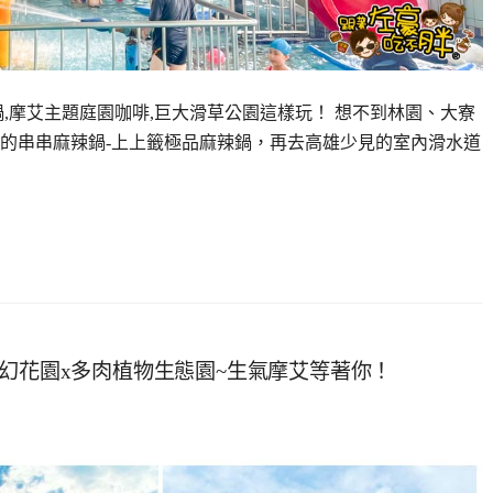
鍋,摩艾主題庭園咖啡,巨大滑草公園這樣玩！ 想不到林園、大寮
的串串麻辣鍋-上上籤極品麻辣鍋，再去高雄少見的室內滑水道
夢幻花園x多肉植物生態園~生氣摩艾等著你！