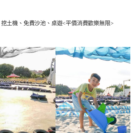
元、挖土機、免費沙池、桌遊<平價消費歡樂無限>