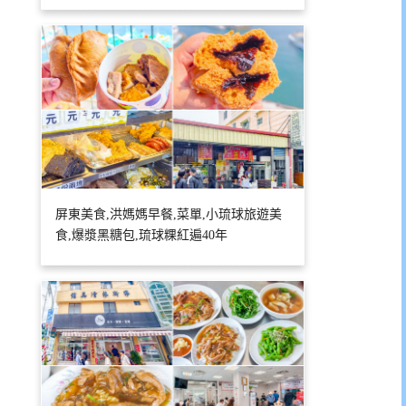
屏東美食,洪媽媽早餐,菜單,小琉球旅遊美
食,爆漿黑糖包,琉球粿紅遍40年