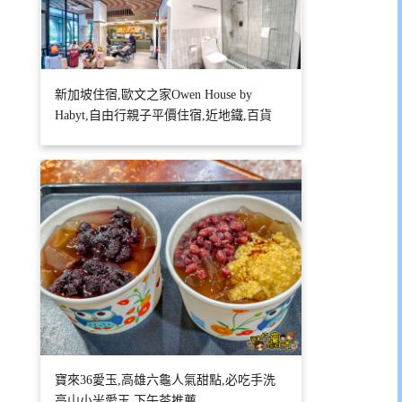
新加坡住宿,歐文之家Owen House by
Habyt,自由行親子平價住宿,近地鐵,百貨
寶來36愛玉,高雄六龜人氣甜點,必吃手洗
高山小米愛玉,下午茶推薦