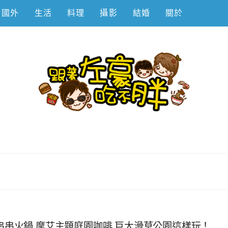
國外
生活
料理
攝影
結婚
關於
不胖
吃串串火鍋,摩艾主題庭園咖啡,巨大滑草公園這樣玩！