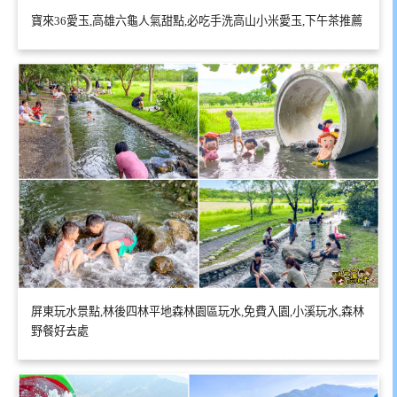
寶來36愛玉,高雄六龜人氣甜點,必吃手洗高山小米愛玉,下午茶推薦
屏東玩水景點,林後四林平地森林園區玩水,免費入園,小溪玩水,森林
野餐好去處