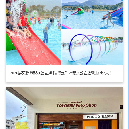
2026屏東新豐親水公園,暑假必衝,千坪親水公園放電,快閃2天！