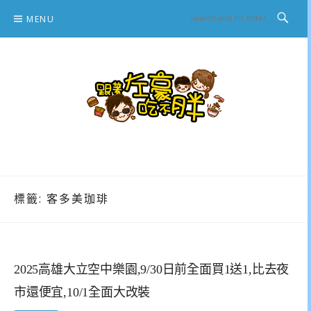
Skip
MENU
to
content
跟著左豪吃不胖
推薦美食、景點旅遊、親子旅遊、3C開箱
標籤:
客多美珈琲
2025高雄大立空中樂園,9/30日前全面買1送1,比去夜
市還便宜,10/1全面大改裝