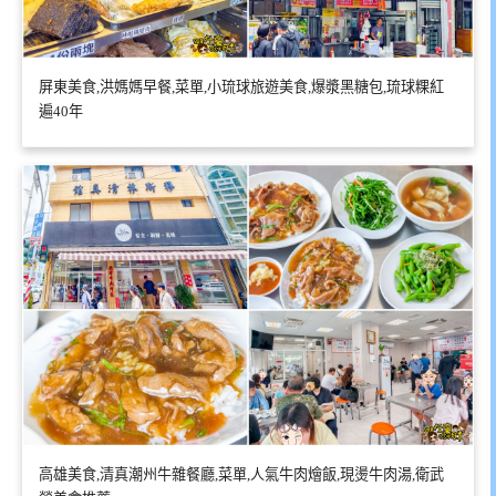
屏東美食,洪媽媽早餐,菜單,小琉球旅遊美食,爆漿黑糖包,琉球粿紅
遍40年
高雄美食,清真潮州牛雜餐廳,菜單,人氣牛肉燴飯,現燙牛肉湯,衛武