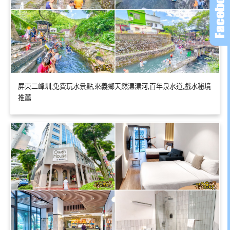
屏東二峰圳,免費玩水景點,來義鄉天然漂漂河,百年泉水道,戲水秘境
推薦