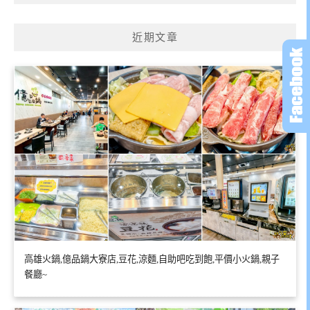
近期文章
高雄火鍋,億品鍋大寮店,豆花,涼麵,自助吧吃到飽,平價小火鍋,親子
餐廳~