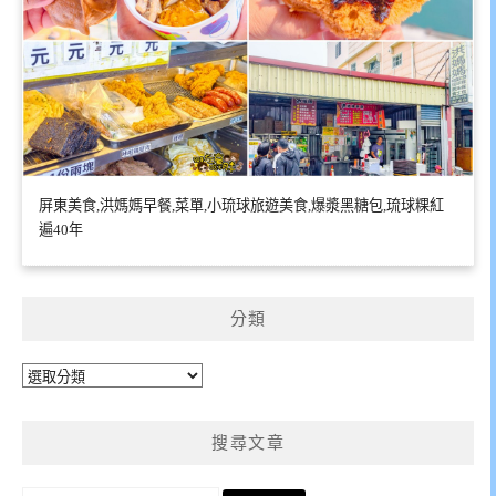
屏東美食,洪媽媽早餐,菜單,小琉球旅遊美食,爆漿黑糖包,琉球粿紅
遍40年
分類
分
類
搜尋文章