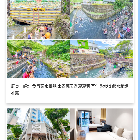
屏東二峰圳,免費玩水景點,來義鄉天然漂漂河,百年泉水道,戲水秘境
推薦