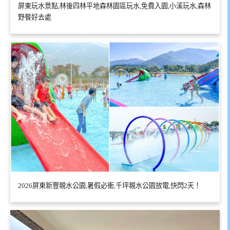
屏東玩水景點,林後四林平地森林園區玩水,免費入園,小溪玩水,森林
野餐好去處
2026屏東新豐親水公園,暑假必衝,千坪親水公園放電,快閃2天！