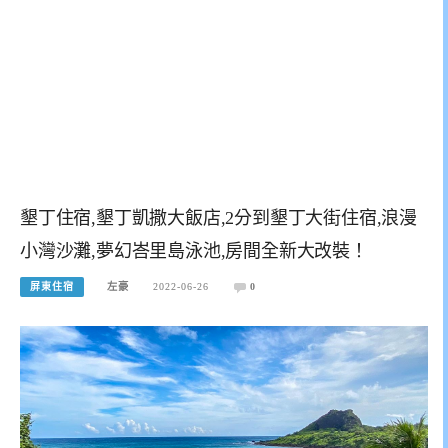
墾丁住宿,墾丁凱撒大飯店,2分到墾丁大街住宿,浪漫
小灣沙灘,夢幻峇里島泳池,房間全新大改裝！
屏東住宿
左豪
2022-06-26
0