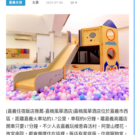
嘉義住宿
左豪
2025-07-06
0
[嘉義住宿飯店推薦-嘉楠風華酒店]嘉楠風華酒店位於嘉義市西
區，距離嘉義火車站約1.7公里，車程約6分鐘。離嘉義高鐵店
開車只要17分鐘，不少人去嘉義玩檜意森活村、阿里山櫻花、
故宮南院，都會選擇住在這裡。飯店有家庭房、住宿寵物室，