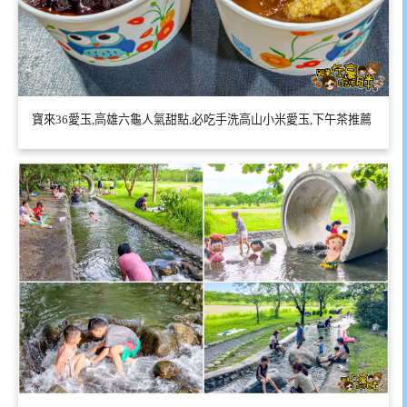
寶來36愛玉,高雄六龜人氣甜點,必吃手洗高山小米愛玉,下午茶推薦