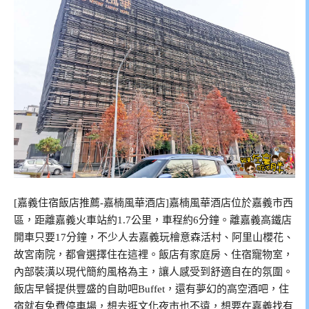
[嘉義住宿飯店推薦-嘉楠風華酒店]嘉楠風華酒店位於嘉義市西
區，距離嘉義火車站約1.7公里，車程約6分鐘。離嘉義高鐵店
開車只要17分鐘，不少人去嘉義玩檜意森活村、阿里山櫻花、
故宮南院，都會選擇住在這裡。飯店有家庭房、住宿寵物室，
內部裝潢以現代簡約風格為主，讓人感受到舒適自在的氛圍。
飯店早餐提供豐盛的自助吧Buffet，還有夢幻的高空酒吧，住
宿就有免費停車場，想去逛文化夜市也不遠，想要在嘉義找有