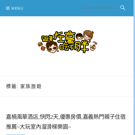
Skip
MENU
to
content
跟著左豪吃不胖
推薦美食、景點旅遊、親子旅遊、3C開箱
標籤:
家族旅遊
嘉楠風華酒店,快閃2天,優惠房價,嘉義熱門親子住宿
推薦~大玩室內溜滑梯樂園~