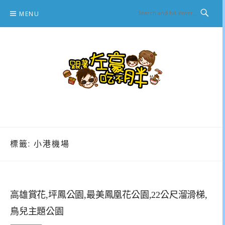
Skip
MENU
to
content
跟著左豪吃不胖
推薦美食、景點旅遊、親子旅遊、3C開箱
標籤:
小港機場
高雄賞花,坪鳳公園,最美鳳凰花公園,22公尺溜滑梯,
鳥兒主題公園