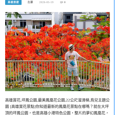
高雄旅遊
左豪
2026-05-19
0
高雄賞花,坪鳳公園,最美鳳凰花公園,22公尺溜滑梯,鳥兒主題公
園 [高雄賞花景點]你知道最新的鳳凰花景點在哪嗎？就在大坪
頂的坪鳳公園，也是高雄小港特色公園，整片的夢幻鳳凰花，