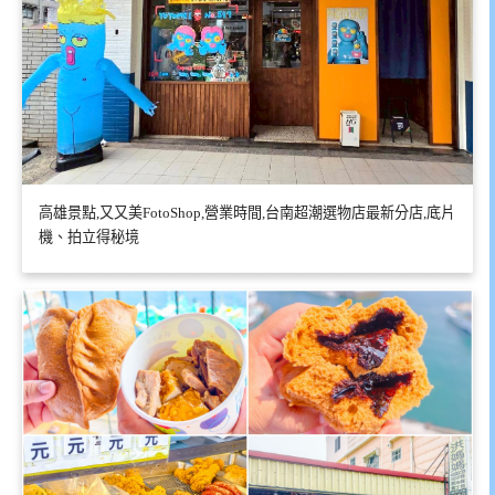
高雄景點,又又美FotoShop,營業時間,台南超潮選物店最新分店,底片
機、拍立得秘境