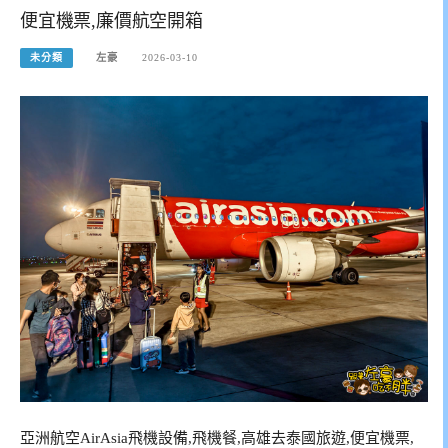
便宜機票,廉價航空開箱
未分類
左豪
2026-03-10
亞洲航空AirAsia飛機設備,飛機餐,高雄去泰國旅遊,便宜機票,