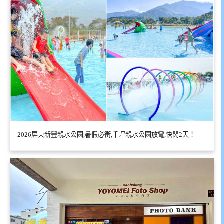
2026屏東新豐親水公園,暑假必衝,千坪親水公園放電,快閃2天！