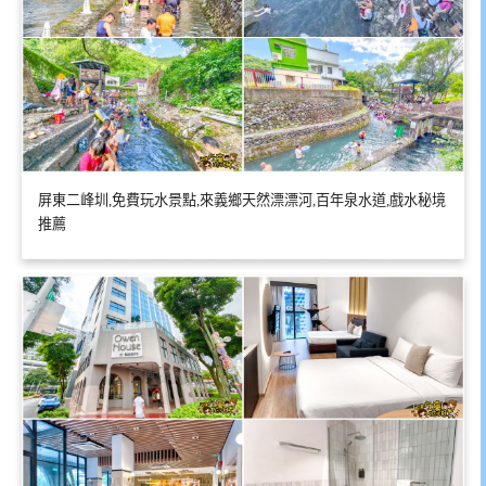
屏東二峰圳,免費玩水景點,來義鄉天然漂漂河,百年泉水道,戲水秘境
推薦