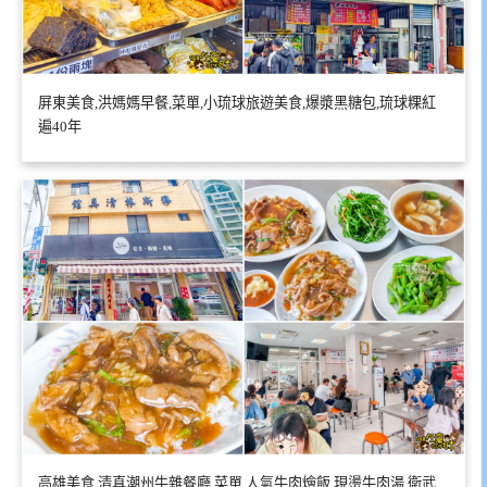
屏東美食,洪媽媽早餐,菜單,小琉球旅遊美食,爆漿黑糖包,琉球粿紅
遍40年
高雄美食,清真潮州牛雜餐廳,菜單,人氣牛肉燴飯,現燙牛肉湯,衛武