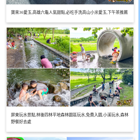
寶來36愛玉,高雄六龜人氣甜點,必吃手洗高山小米愛玉,下午茶推薦
屏東玩水景點,林後四林平地森林園區玩水,免費入園,小溪玩水,森林
野餐好去處