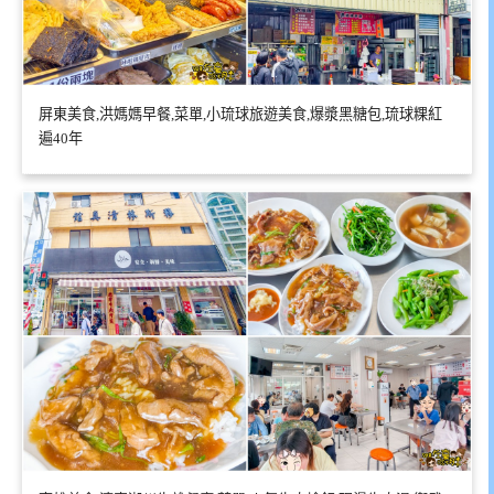
屏東美食,洪媽媽早餐,菜單,小琉球旅遊美食,爆漿黑糖包,琉球粿紅
遍40年