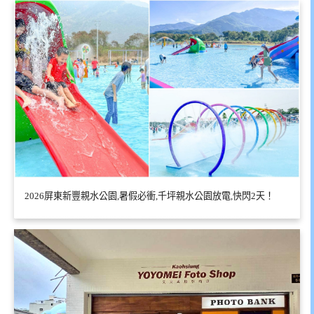
2026屏東新豐親水公園,暑假必衝,千坪親水公園放電,快閃2天！