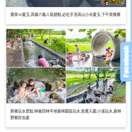
寶來36愛玉,高雄六龜人氣甜點,必吃手洗高山小米愛玉,下午茶推薦
屏東玩水景點,林後四林平地森林園區玩水,免費入園,小溪玩水,森林
野餐好去處