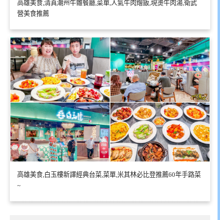
高雄美食,清真潮州牛雜餐廳,菜單,人氣牛肉燴飯,現燙牛肉湯,衛武
營美食推薦
高雄美食,白玉樓新譯經典台菜,菜單,米其林必比登推薦60年手路菜
~